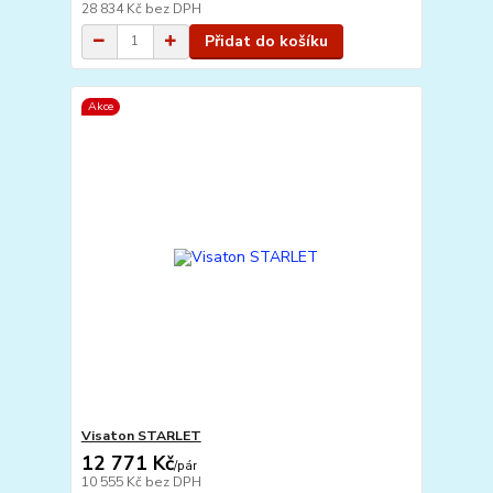
28 834 Kč
bez DPH
Přidat do košíku
Akce
Visaton STARLET
12 771 Kč
/
pár
10 555 Kč
bez DPH