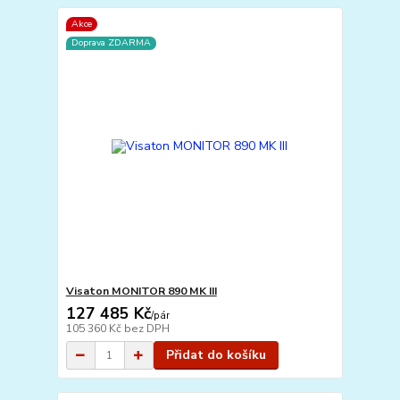
Akce
Doprava ZDARMA
Visaton MONITOR 890 MK III
127 485 Kč
/
pár
105 360 Kč
bez DPH
Přidat do košíku