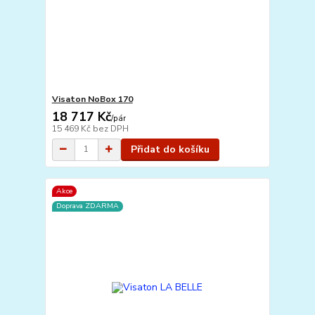
Visaton NoBox 170
18 717 Kč
/
pár
15 469 Kč
bez DPH
Přidat do košíku
Akce
Doprava ZDARMA