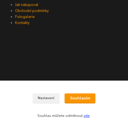
Jak nakupovat
Obchodní podmínky
Fotogalerie
Kontakty
Kde nás najdete
Souhlasím
Nastavení
VML, spol. s r.o.
provozovna Tišnov
Souhlas můžete odmítnout
zde
.
Brněnská 153