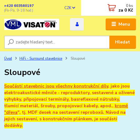
0
ks
+420 603560197
CZK
za
0 Kč
(Po-Pá, 9-18 hod.)
Menu
Hledat
Úvod
HiFi - Surround stavebnice
Sloupové
Sloupové
Součástí stavebnic jsou všechny konstrukční díly
, jako jsou
elektroakustické měniče - reproduktory, sestavené a oživené
výhybky, připojovací termínály, basreflexové nátrubky,
tlumící materiál, šrouby, propojovací kabely, apod.,
kromě
"dřeva
", tj. MDF desek na sestavení reproboxů. Návod na
jejich sestavení, s konstrukčním plánkem, je součástí
dodávky.