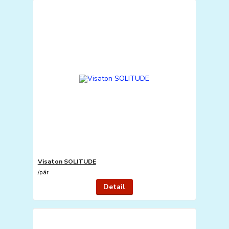
Visaton SOLITUDE
/
pár
Detail