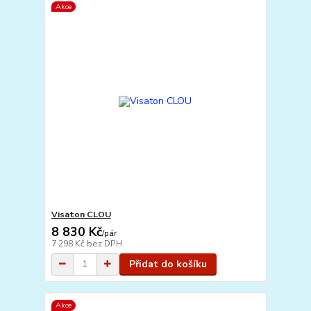
Akce
Visaton CLOU
8 830 Kč
/
pár
7 298 Kč
bez DPH
Přidat do košíku
Akce