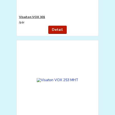
Visaton VOX 301
/
pár
Detail