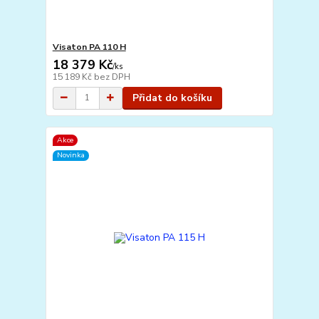
Visaton PA 110 H
18 379 Kč
/
ks
15 189 Kč
bez DPH
Přidat do košíku
Akce
Novinka