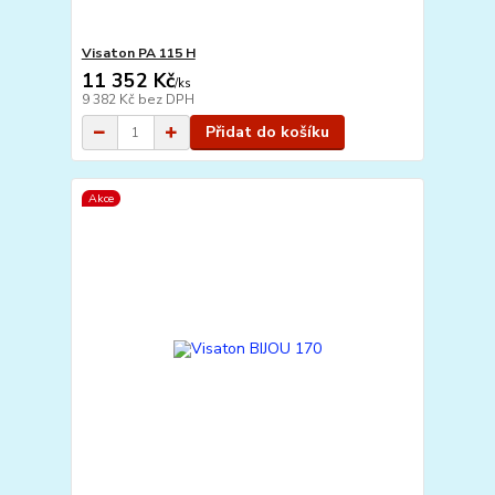
Visaton PA 115 H
11 352 Kč
/
ks
9 382 Kč
bez DPH
Přidat do košíku
Akce