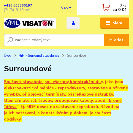
0
ks
+420 603560197
CZK
za
0 Kč
(Po-Pá, 9-18 hod.)
Menu
Hledat
Úvod
HiFi - Surround stavebnice
Surroundové
Surroundové
Součástí stavebnic jsou všechny konstrukční díly
, jako jsou
elektroakustické měniče - reproduktory, sestavené a oživené
výhybky, připojovací termínály, basreflexové nátrubky,
tlumící materiál, šrouby, propojovací kabely, apod.,
kromě
"dřeva
", tj. MDF desek na sestavení reproboxů. Návod na
jejich sestavení, s konstrukčním plánkem, je součástí
dodávky.