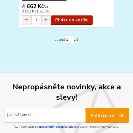
4 662 Kč
/
ks
3 853 Kč
bez DPH
Přidat do košíku
strana
z 1
Nepropásněte novinky, akce a
slevy!
Přihlásit se
Souhlasím se
zpracováním osobních údajů
za účelem rozesílky newsletteru.