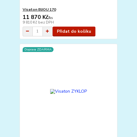
Visaton BIJOU 170
11 870 Kč
/
ks
9 810 Kč
bez DPH
Přidat do košíku
Doprava ZDARMA