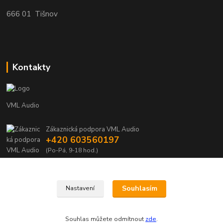
666 01 Tišnov
Kontakty
VML Audio
Zákaznická podpora VML Audio
+420 603560197
(Po-Pá, 9-18 hod.)
info@vml.audio
Souhlasím
Nastavení
Souhlas můžete odmítnout
zde
.