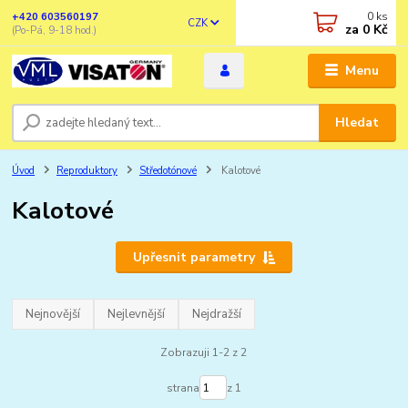
0
ks
+420 603560197
CZK
za
0 Kč
(Po-Pá, 9-18 hod.)
Menu
Hledat
Úvod
Reproduktory
Středotónové
Kalotové
Kalotové
Upřesnit parametry
Nejnovější
Nejlevnější
Nejdražší
Zobrazuji 1-2 z 2
strana
z 1