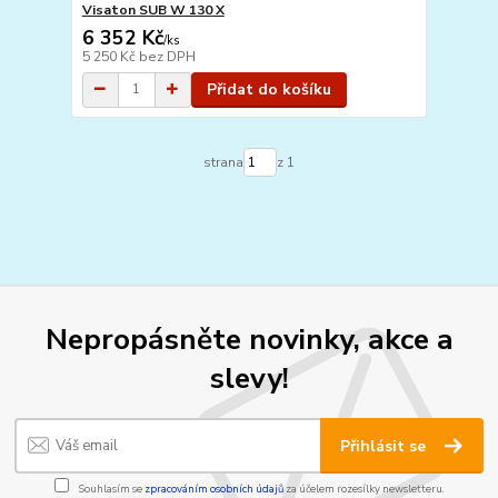
Visaton SUB W 130 X
6 352 Kč
/
ks
5 250 Kč
bez DPH
Přidat do košíku
strana
z 1
Nepropásněte novinky, akce a
slevy!
Přihlásit se
Souhlasím se
zpracováním osobních údajů
za účelem rozesílky newsletteru.