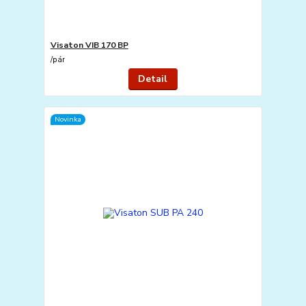
Visaton VIB 170 BP
/
pár
Detail
Novinka