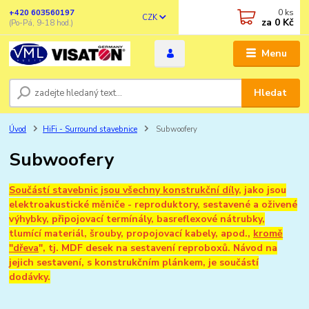
0
ks
+420 603560197
CZK
za
0 Kč
(Po-Pá, 9-18 hod.)
Menu
Hledat
Úvod
HiFi - Surround stavebnice
Subwoofery
Subwoofery
Součástí stavebnic jsou všechny konstrukční díly
, jako jsou
elektroakustické měniče - reproduktory, sestavené a oživené
výhybky, připojovací termínály, basreflexové nátrubky,
tlumící materiál, šrouby, propojovací kabely, apod.,
kromě
"dřeva
", tj. MDF desek na sestavení reproboxů. Návod na
jejich sestavení, s konstrukčním plánkem, je součástí
dodávky.