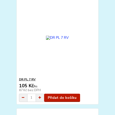
DR PL 7 RV
105 Kč
/
ks
87 Kč
bez DPH
Přidat do košíku