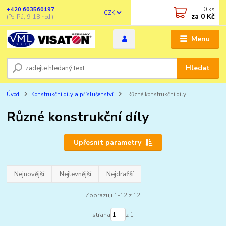
0
ks
+420 603560197
CZK
za
0 Kč
(Po-Pá, 9-18 hod.)
Menu
Hledat
Úvod
Konstrukční díly a příslušenství
Různé konstrukční díly
Různé konstrukční díly
Upřesnit parametry
Nejnovější
Nejlevnější
Nejdražší
Zobrazuji 1-12 z 12
strana
z 1