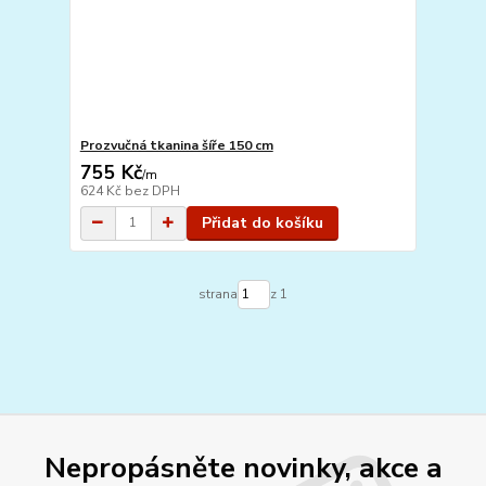
Prozvučná tkanina šíře 150 cm
755 Kč
/
m
624 Kč
bez DPH
Přidat do košíku
strana
z 1
Nepropásněte novinky, akce a