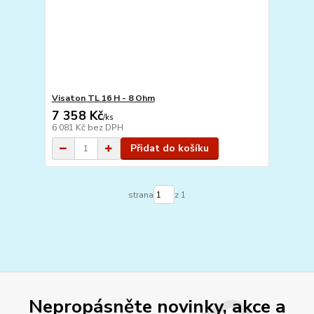
Visaton TL 16 H - 8 Ohm
7 358 Kč
/
ks
6 081 Kč
bez DPH
Přidat do košíku
strana
z 1
Nepropásněte novinky, akce a