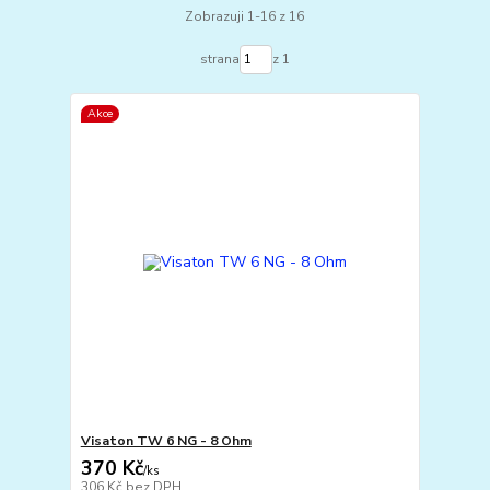
Zobrazuji 1-16 z 16
strana
z 1
Akce
Visaton TW 6 NG - 8 Ohm
370 Kč
/
ks
306 Kč
bez DPH