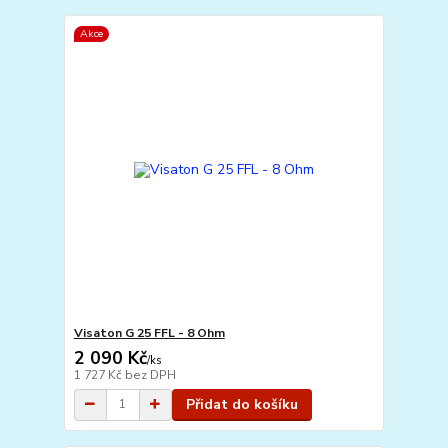
Akce
Visaton G 25 FFL - 8 Ohm
2 090 Kč
/
ks
1 727 Kč
bez DPH
Přidat do košíku