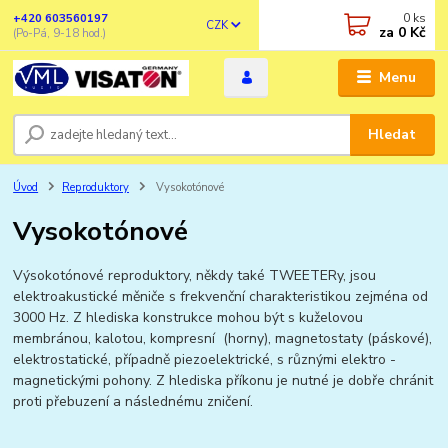
0
ks
+420 603560197
CZK
za
0 Kč
(Po-Pá, 9-18 hod.)
Menu
Hledat
Úvod
Reproduktory
Vysokotónové
Vysokotónové
Výsokotónové reproduktory, někdy také TWEETERy, jsou
elektroakustické měniče s frekvenční charakteristikou zejména od
3000 Hz. Z hlediska konstrukce mohou být s kuželovou
membránou, kalotou, kompresní (horny), magnetostaty (páskové),
elektrostatické, případně piezoelektrické, s různými elektro -
magnetickými pohony. Z hlediska příkonu je nutné je dobře chránit
proti přebuzení a následnému zničení.