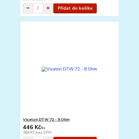
Přidat do košíku
Visaton DTW 72 - 8 Ohm
446 Kč
/
ks
369 Kč
bez DPH