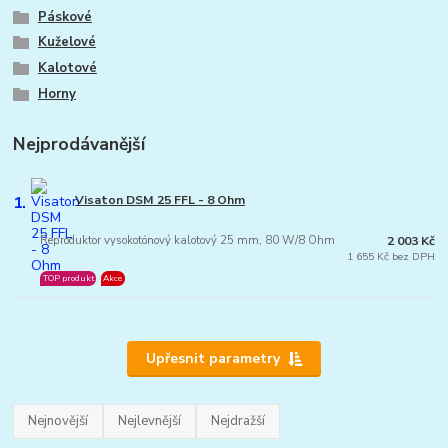
Páskové
Kuželové
Kalotové
Horny
Nejprodávanější
1.
Visaton DSM 25 FFL - 8 Ohm
Reproduktor vysokotónový kalotový 25 mm, 80 W/8 Ohm
2 003 Kč
1 655 Kč bez DPH
TOP produkt
Akce
Upřesnit parametry
Nejnovější
Nejlevnější
Nejdražší