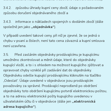
3.4.2. způsobu úhrady kupní ceny zboží, údaje o požadovaném
způsobu doručení objednávaného zboží a
3.4.3. informace o nákladech spojených s dodáním zboží (dále
společně jen jako
„objednávka“
).
V případě uvedení takové ceny, při níž je zjevné, že se jedná o
chybu v psaní a číslech, není tato cena závazná a kupní smlouva
není uzavřena.
3.5. Před zasláním objednávky prodávajícímu je kupujícímu
umožněno zkontrolovat a měnit údaje, které do objednávky
kupující vložil, a to i s ohledem na možnost kupujícího zjišťovat a
opravovat chyby vzniklé při zadávání dat do objednávky.
Objednávku odešle kupující prodávajícímu kliknutím na tlačítko
„Odeslat“. Údaje uvedené v objednávce jsou prodávajícím
považovány za správné. Prodávající neprodleně po obdržení
objednávky toto obdržení kupujícímu potvrdí elektronickou poštou,
a to na adresu elektronické pošty kupujícího uvedenou v
uživatelském účtu či v objednávce (dále jen
„elektronická
adresa kupujícího“
).