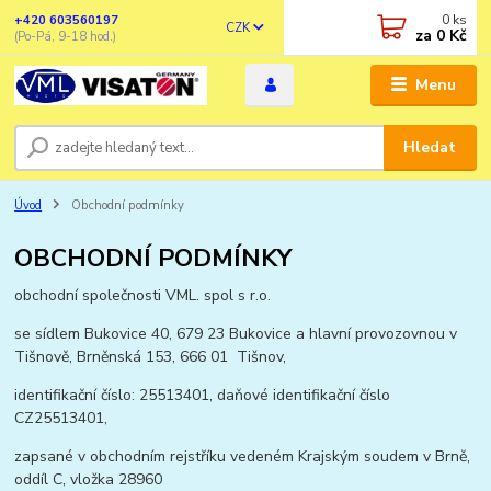
0
ks
+420 603560197
CZK
za
0 Kč
(Po-Pá, 9-18 hod.)
Menu
Hledat
Úvod
Obchodní podmínky
OBCHODNÍ PODMÍNKY
obchodní společnosti VML. spol s r.o.
se sídlem Bukovice 40, 679 23 Bukovice a hlavní provozovnou v
Tišnově, Brněnská 153, 666 01 Tišnov,
identifikační číslo: 25513401, daňové identifikační číslo
CZ25513401,
zapsané v obchodním rejstříku vedeném Krajským soudem v Brně,
oddíl C, vložka 28960