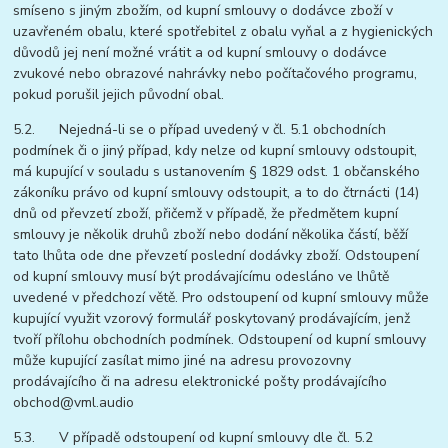
smíseno s jiným zbožím, od kupní smlouvy o dodávce zboží v
uzavřeném obalu, které spotřebitel z obalu vyňal a z hygienických
důvodů jej není možné vrátit a od kupní smlouvy o dodávce
zvukové nebo obrazové nahrávky nebo počítačového programu,
pokud porušil jejich původní obal.
5.2. Nejedná-li se o případ uvedený v čl. 5.1 obchodních
podmínek či o jiný případ, kdy nelze od kupní smlouvy odstoupit,
má kupující v souladu s ustanovením § 1829 odst. 1 občanského
zákoníku právo od kupní smlouvy odstoupit, a to do čtrnácti (14)
dnů od převzetí zboží, přičemž v případě, že předmětem kupní
smlouvy je několik druhů zboží nebo dodání několika částí, běží
tato lhůta ode dne převzetí poslední dodávky zboží. Odstoupení
od kupní smlouvy musí být prodávajícímu odesláno ve lhůtě
uvedené v předchozí větě. Pro odstoupení od kupní smlouvy může
kupující využit vzorový formulář poskytovaný prodávajícím, jenž
tvoří přílohu obchodních podmínek. Odstoupení od kupní smlouvy
může kupující zasílat mimo jiné na adresu provozovny
prodávajícího či na adresu elektronické pošty prodávajícího
obchod@vml.audio
5.3. V případě odstoupení od kupní smlouvy dle čl. 5.2