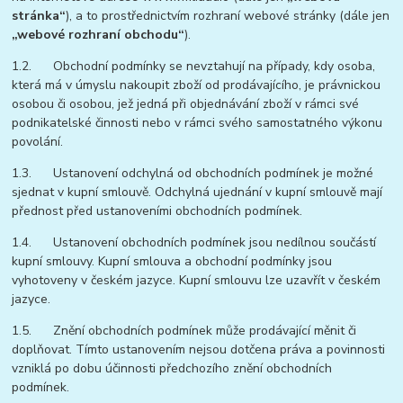
stránka“
), a to prostřednictvím rozhraní webové stránky (dále jen
„webové rozhraní obchodu“
).
1.2. Obchodní podmínky se nevztahují na případy, kdy osoba,
která má v úmyslu nakoupit zboží od prodávajícího, je právnickou
osobou či osobou, jež jedná při objednávání zboží v rámci své
podnikatelské činnosti nebo v rámci svého samostatného výkonu
povolání.
1.3. Ustanovení odchylná od obchodních podmínek je možné
sjednat v kupní smlouvě. Odchylná ujednání v kupní smlouvě mají
přednost před ustanoveními obchodních podmínek.
1.4. Ustanovení obchodních podmínek jsou nedílnou součástí
kupní smlouvy. Kupní smlouva a obchodní podmínky jsou
vyhotoveny v českém jazyce. Kupní smlouvu lze uzavřít v českém
jazyce.
1.5. Znění obchodních podmínek může prodávající měnit či
doplňovat. Tímto ustanovením nejsou dotčena práva a povinnosti
vzniklá po dobu účinnosti předchozího znění obchodních
podmínek.