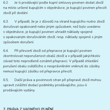
6.2. Je-li prodávající podle kupní smlouvy povinen dodat zboží
na místo určené kupujícím v objednávce, je kupující povinen převzít
zboží při dodání.
6.3. V případě, že je z důvodů na straně kupujícího nutno zboží
doručovat opakovaně nebo jiným způsobem, než bylo uvedeno
v objednávce, je kupující povinen uhradit náklady spojené
s opakovaným doručováním zboží, resp. náklady spojené s jiným
způsobem doručení.
6.4. Při převzetí zboží od přepravce je kupující povinen
zkontrolovat neporušenost obalů zboží a v případě jakýchkoliv
závad toto neprodleně oznámit přepravci. V případě shledání
porušení obalu svědčícího o neoprávněném vniknutí do zásilky
nemusí kupující zásilku od přepravce převzít.
6.5. Další práva a povinnosti stran při přepravě zboží mohou
upravit zvláštní dodací podmínky prodávajícího, jsou-li
prodávajícím vydány.
7. PRÁVA Z VADNÉHO PLNĚNÍ