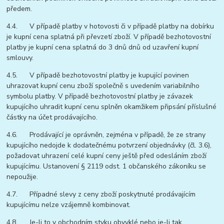
předem.
4.4. V případě platby v hotovosti či v případě platby na dobírku
je kupní cena splatná při převzetí zboží. V případě bezhotovostní
platby je kupní cena splatná do 3 dnů dnů od uzavření kupní
smlouvy.
4.5. V případě bezhotovostní platby je kupující povinen
uhrazovat kupní cenu zboží společně s uvedením variabilního
symbolu platby. V případě bezhotovostní platby je závazek
kupujícího uhradit kupní cenu splněn okamžikem připsání příslušné
částky na účet prodávajícího.
4.6. Prodávající je oprávněn, zejména v případě, že ze strany
kupujícího nedojde k dodatečnému potvrzení objednávky (čl. 3.6),
požadovat uhrazení celé kupní ceny ještě před odesláním zboží
kupujícímu. Ustanovení § 2119 odst. 1 občanského zákoníku se
nepoužije.
4.7. Případné slevy z ceny zboží poskytnuté prodávajícím
kupujícímu nelze vzájemně kombinovat.
4.8. Je-li to v obchodním styku obvyklé nebo je-li tak