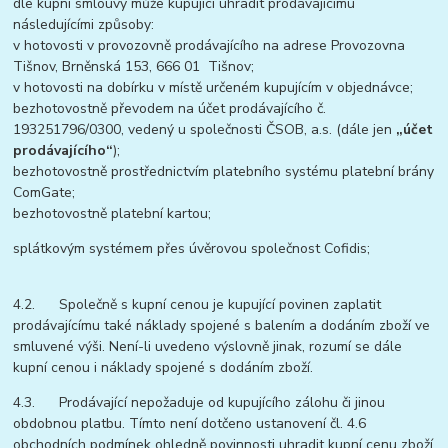
dle kupní smlouvy může kupující uhradit prodávajícímu
následujícími způsoby:
v hotovosti v provozovně prodávajícího na adrese Provozovna
Tišnov, Brněnská 153, 666 01 Tišnov;
v hotovosti na dobírku v místě určeném kupujícím v objednávce;
bezhotovostně převodem na účet prodávajícího č.
193251796/0300, vedený u společnosti ČSOB, a.s. (dále jen
„účet
prodávajícího“
);
bezhotovostně prostřednictvím platebního systému platební brány
ComGate;
bezhotovostně platební kartou;
splátkovým systémem přes úvěrovou společnost Cofidis;
4.2. Společně s kupní cenou je kupující povinen zaplatit
prodávajícímu také náklady spojené s balením a dodáním zboží ve
smluvené výši. Není-li uvedeno výslovně jinak, rozumí se dále
kupní cenou i náklady spojené s dodáním zboží.
4.3. Prodávající nepožaduje od kupujícího zálohu či jinou
obdobnou platbu. Tímto není dotčeno ustanovení čl. 4.6
obchodních podmínek ohledně povinnosti uhradit kupní cenu zboží