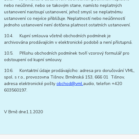
nebo neúčinné, nebo se takovým stane, namísto neplatných
ustanovení nastoupí ustanovení, jehož smysl se neplatnému
ustanovení co nejvíce přibližuje. Neplatností nebo neúčinností
jednoho ustanovení není dotčena platnost ostatních ustanovení.
10.4. Kupní smlouva včetně obchodních podmínek je
archivována prodávajícím v elektronické podobě a není přístupná.
10.5. Přílohu obchodních podmínek tvoří vzorový formulář pro
odstoupení od kupní smlouvy.
10.6. Kontaktní údaje prodávajícího: adresa pro doručování VML,
spol. s r.o., provozovna Tišnov, Brněnská 153, 666 01 Tišnov,
adresa elektronické pošty
obchod@vml.
audio, telefon +420
603560197.
V Brně dne1.1.2020