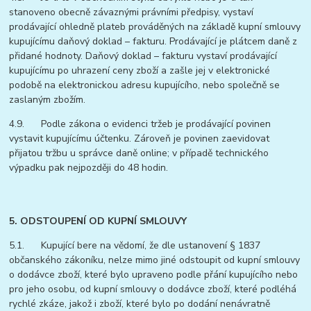
stanoveno obecně závaznými právními předpisy, vystaví
prodávající ohledně plateb prováděných na základě kupní smlouvy
kupujícímu daňový doklad – fakturu. Prodávající je plátcem daně z
přidané hodnoty. Daňový doklad – fakturu vystaví prodávající
kupujícímu po uhrazení ceny zboží a zašle jej v elektronické
podobě na elektronickou adresu kupujícího, nebo společně se
zaslaným zbožím.
4.9. Podle zákona o evidenci tržeb je prodávající povinen
vystavit kupujícímu účtenku. Zároveň je povinen zaevidovat
přijatou tržbu u správce daně online; v případě technického
výpadku pak nejpozději do 48 hodin.
5. ODSTOUPENÍ OD KUPNÍ SMLOUVY
5.1. Kupující bere na vědomí, že dle ustanovení § 1837
občanského zákoníku, nelze mimo jiné odstoupit od kupní smlouvy
o dodávce zboží, které bylo upraveno podle přání kupujícího nebo
pro jeho osobu, od kupní smlouvy o dodávce zboží, které podléhá
rychlé zkáze, jakož i zboží, které bylo po dodání nenávratně