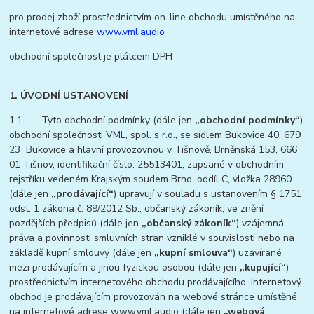
pro prodej zboží prostřednictvím on-line obchodu umístěného na
internetové adrese
www.vml.audio
obchodní společnost je plátcem DPH
1. ÚVODNÍ USTANOVENÍ
1.1. Tyto obchodní podmínky (dále jen
„obchodní podmínky“
)
obchodní společnosti VML, spol. s r.o., se sídlem Bukovice 40, 679
23 Bukovice a hlavní provozovnou v Tišnově, Brněnská 153, 666
01 Tišnov, identifikační číslo: 25513401, zapsané v obchodním
rejstříku vedeném Krajským soudem Brno, oddíl C, vložka 28960
(dále jen
„prodávající“
) upravují v souladu s ustanovením § 1751
odst. 1 zákona č. 89/2012 Sb., občanský zákoník, ve znění
pozdějších předpisů (dále jen
„občanský zákoník“
) vzájemná
práva a povinnosti smluvních stran vzniklé v souvislosti nebo na
základě kupní smlouvy (dále jen
„kupní smlouva“
) uzavírané
mezi prodávajícím a jinou fyzickou osobou (dále jen
„kupující“
)
prostřednictvím internetového obchodu prodávajícího. Internetový
obchod je prodávajícím provozován na webové stránce umístěné
na internetové adrese www.vml.audio (dále jen
„webová