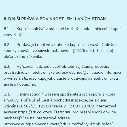
8. DALŠÍ PRÁVA A POVINNOSTI SMLUVNÍCH STRAN
8.1. Kupující nabývá vlastnictví ke zboží zaplacením celé kupní
ceny zboží.
8.2. Prodávající není ve vztahu ke kupujícímu vázán žádnými
kodexy chování ve smyslu ustanovení § 1826 odst. 1 písm. e)
občanského zákoníku.
8.3. Vyřizování stížností spotřebitelů zajišťuje prodávající
prostřednictvím elektronické adresy
obchod@vml.audio
Informaci
o vyřízení stížnosti kupujícího zašle prodávající na elektronickou
adresu kupujícího.
8.4. K mimosoudnímu řešení spotřebitelských sporů z kupní
smlouvy je příslušná Česká obchodní inspekce, se sídlem
Štěpánská 567/15, 120 00 Praha 2, IČ: 000 20 869, internetová
adresa: https://adr.coi.cz/cs. Platformu pro řešení sporů on-line
nacházející se na internetové adrese
https://ec.europa.eu/consumers/odr je možné využít při řešení