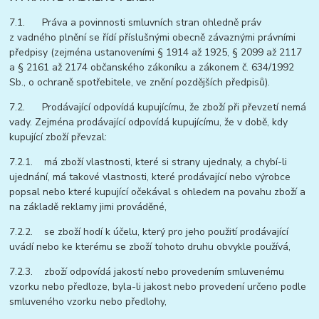
7.1. Práva a povinnosti smluvních stran ohledně práv
z vadného plnění se řídí příslušnými obecně závaznými právními
předpisy (zejména ustanoveními § 1914 až 1925, § 2099 až 2117
a § 2161 až 2174 občanského zákoníku a zákonem č. 634/1992
Sb., o ochraně spotřebitele, ve znění pozdějších předpisů).
7.2. Prodávající odpovídá kupujícímu, že zboží při převzetí nemá
vady. Zejména prodávající odpovídá kupujícímu, že v době, kdy
kupující zboží převzal:
7.2.1. má zboží vlastnosti, které si strany ujednaly, a chybí-li
ujednání, má takové vlastnosti, které prodávající nebo výrobce
popsal nebo které kupující očekával s ohledem na povahu zboží a
na základě reklamy jimi prováděné,
7.2.2. se zboží hodí k účelu, který pro jeho použití prodávající
uvádí nebo ke kterému se zboží tohoto druhu obvykle používá,
7.2.3. zboží odpovídá jakostí nebo provedením smluvenému
vzorku nebo předloze, byla-li jakost nebo provedení určeno podle
smluveného vzorku nebo předlohy,