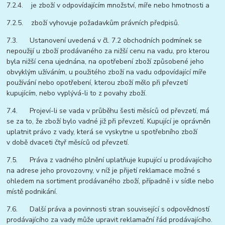
7.2.4. je zboží v odpovídajícím množství, míře nebo hmotnosti a
7.2.5. zboží vyhovuje požadavkům právních předpisů.
7.3. Ustanovení uvedená v čl. 7.2 obchodních podmínek se
nepoužijí u zboží prodávaného za nižší cenu na vadu, pro kterou
byla nižší cena ujednána, na opotřebení zboží způsobené jeho
obvyklým užíváním, u použitého zboží na vadu odpovídající míře
používání nebo opotřebení, kterou zboží mělo při převzetí
kupujícím, nebo vyplývá-li to z povahy zboží.
7.4. Projeví-li se vada v průběhu šesti měsíců od převzetí, má
se za to, že zboží bylo vadné již při převzetí. Kupující je oprávněn
uplatnit právo z vady, která se vyskytne u spotřebního zboží
v době dvaceti čtyř měsíců od převzetí.
7.5. Práva z vadného plnění uplatňuje kupující u prodávajícího
na adrese jeho provozovny, v níž je přijetí reklamace možné s
ohledem na sortiment prodávaného zboží, případně i v sídle nebo
místě podnikání.
7.6. Další práva a povinnosti stran související s odpovědností
prodávajícího za vady může upravit reklamační řád prodávajícího.