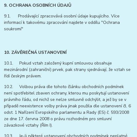
9. OCHRANA OSOBNÍCH ÚDAJŮ
9.1. Prodávající zpracovává osobní údaje kupujícího. Více
informací k takovému zpracování najdete v oddílu "Ochrana
soukromí"
10. ZÁVĚREČNÁ USTANOVENÍ
10.1. Pokud vztah založený kupní smlouvou obsahuje
mezinárodní (zahraniční) prvek, pak strany sjednávají, že vztah se
řídí českým právem.
10.2. Volbou práva dle tohoto článku obchodních podmínek
není spotřebitel zbaven ochrany, kterou mu poskytují ustanovení
právního řádu, od nichž se nelze smluvně odchýlit, a jež by se v
případě neexistence volby práva jinak použila dle ustanovení čl. 6
odst. 1 Nařízení Evropského parlamentu a Rady (ES) č. 593/2008
ze dne 17. června 2008 o právu rozhodném pro smluvní
závazkové vztahy (Řím I).
10.3. Je-li některé ustanovení obchodních podmínek neplatné