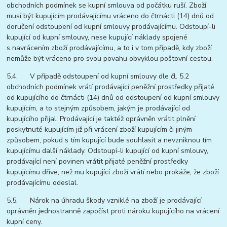
obchodních podmínek se kupní smlouva od počátku ruší. Zboží
musí být kupujícím prodávajícímu vráceno do čtrnácti (14) dnů od
doručení odstoupení od kupní smlouvy prodávajícímu. Odstoupí-li
kupující od kupní smlouvy, nese kupující náklady spojené
s navrácením zboží prodávajícímu, a to i v tom případě, kdy zboží
nemůže být vráceno pro svou povahu obvyklou poštovní cestou.
5.4. V případě odstoupení od kupní smlouvy dle čl. 5.2
obchodních podmínek vrátí prodávající peněžní prostředky přijaté
od kupujícího do čtrnácti (14) dnů od odstoupení od kupní smlouvy
kupujícím, a to stejným způsobem, jakým je prodávající od
kupujícího přijal. Prodávající je taktéž oprávněn vrátit plnění
poskytnuté kupujícím již při vrácení zboží kupujícím či jiným
způsobem, pokud s tím kupující bude souhlasit a nevzniknou tím
kupujícímu další náklady. Odstoupí-li kupující od kupní smlouvy,
prodávající není povinen vrátit přijaté peněžní prostředky
kupujícímu dříve, než mu kupující zboží vrátí nebo prokáže, že zboží
prodávajícímu odeslal.
5.5. Nárok na úhradu škody vzniklé na zboží je prodávající
oprávněn jednostranně započíst proti nároku kupujícího na vrácení
kupní ceny.