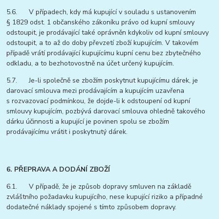
5.6. V případech, kdy má kupující v souladu s ustanovením
§ 1829 odst. 1 občanského zákoníku právo od kupní smlouvy
odstoupit, je prodávající také oprávněn kdykoliv od kupní smlouvy
odstoupit, a to až do doby převzetí zboží kupujícím. V takovém
případě vrátí prodávající kupujícímu kupní cenu bez zbytečného
odkladu, a to bezhotovostně na účet určený kupujícím.
5.7. Je-li společně se zbožím poskytnut kupujícímu dárek, je
darovací smlouva mezi prodávajícím a kupujícím uzavřena
s rozvazovací podmínkou, že dojde-li k odstoupení od kupní
smlouvy kupujícím, pozbývá darovací smlouva ohledně takového
dárku účinnosti a kupující je povinen spolu se zbožím
prodávajícímu vrátit i poskytnutý dárek.
6. PŘEPRAVA A DODÁNÍ ZBOŽÍ
6.1. V případě, že je způsob dopravy smluven na základě
zvláštního požadavku kupujícího, nese kupující riziko a případné
dodatečné náklady spojené s tímto způsobem dopravy.