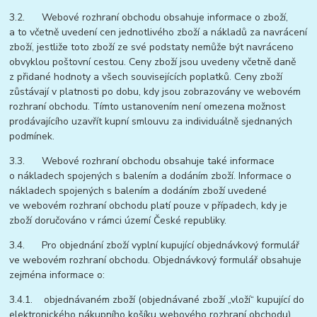
3.2. Webové rozhraní obchodu obsahuje informace o zboží,
a to včetně uvedení cen jednotlivého zboží a nákladů za navrácení
zboží, jestliže toto zboží ze své podstaty nemůže být navráceno
obvyklou poštovní cestou. Ceny zboží jsou uvedeny včetně daně
z přidané hodnoty a všech souvisejících poplatků. Ceny zboží
zůstávají v platnosti po dobu, kdy jsou zobrazovány ve webovém
rozhraní obchodu. Tímto ustanovením není omezena možnost
prodávajícího uzavřít kupní smlouvu za individuálně sjednaných
podmínek.
3.3. Webové rozhraní obchodu obsahuje také informace
o nákladech spojených s balením a dodáním zboží. Informace o
nákladech spojených s balením a dodáním zboží uvedené
ve webovém rozhraní obchodu platí pouze v případech, kdy je
zboží doručováno v rámci území České republiky.
3.4. Pro objednání zboží vyplní kupující objednávkový formulář
ve webovém rozhraní obchodu. Objednávkový formulář obsahuje
zejména informace o:
3.4.1. objednávaném zboží (objednávané zboží „vloží“ kupující do
elektronického nákupního košíku webového rozhraní obchodu),