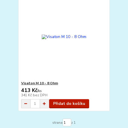
Visaton M 10 - 8 Ohm
413 Kč
/
ks
341 Kč
bez DPH
Přidat do košíku
strana
z 1