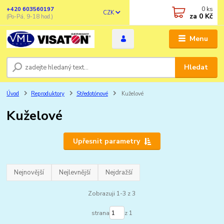
0
ks
+420 603560197
CZK
za
0 Kč
(Po-Pá, 9-18 hod.)
Menu
Hledat
Úvod
Reproduktory
Středotónové
Kuželové
Kuželové
Upřesnit parametry
Nejnovější
Nejlevnější
Nejdražší
Zobrazuji 1-3 z 3
strana
z 1