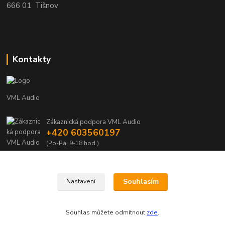
666 01 Tišnov
Kontakty
VML Audio
Zákaznická podpora VML Audio
+420 603560197
(Po-Pá, 9-18 hod.)
info@vml.audio
Souhlasím
Nastavení
Souhlas můžete odmítnout
zde
.