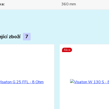
ka
360 mm
jící zboží
7
Akce