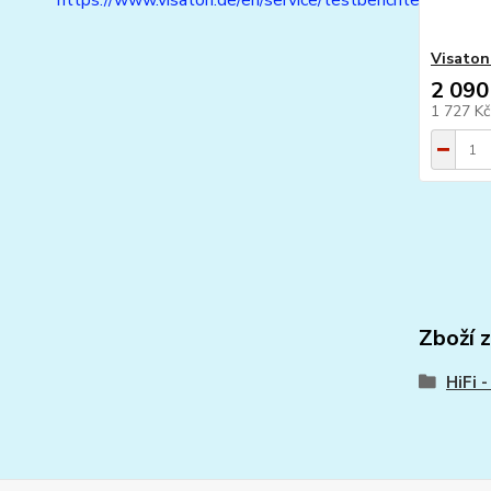
https://www.visaton.de/en/service/testberichte
Visaton
2 090
1 727 K
Zboží 
HiFi 