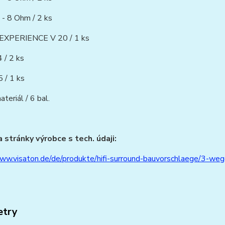
- 8 Ohm / 2 ks
EXPERIENCE V 20 / 1 ks
 / 2 ks
 / 1 ks
teriál / 6 bal.
 stránky výrobce s tech. údaji:
www.visaton.de/de/produkte/hifi-surround-bauvorschlaege/3-we
etry