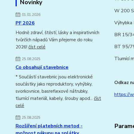
Novinky
W 200 S 
01.01.2026
Výhybka 
PF 2026
Hodně zdraví, štěstí, lásky a inspirativních
BR 15/34
tvůrčích nápadů Vám přejeme do roku
BT 95/75
2026!
číst celé
Tlumící ma
25.08.2025
Co obsahují stavebnice
* Součástí stavebnic jsou elektronické
Odkaz na
součástky jako reproduktory, vyhýbky,
svorkovnice, basreflexové nátrubky,
https://
tlumící materiál, kabely, šrouby apod...
číst
celé
25.08.2025
Param
Rozšíření platebních metod -
možnost nákupu na splátky