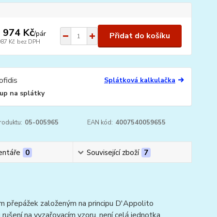
 974 Kč
/
pár
Přidat do košíku
987 Kč
bez DPH
Splátková kalkulačka
up na splátky
roduktu:
05-005965
EAN kód:
4007540059655
ntáře
0
Související zboží
7
ím přepážek založeným na principu D'Appolito
ušení na vyzařovacím vzoru, není celá jednotka