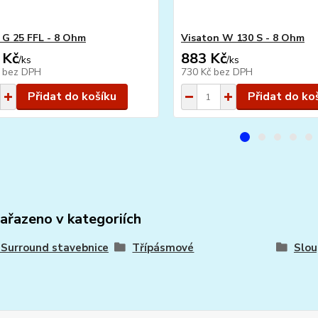
 G 25 FFL - 8 Ohm
Visaton W 130 S - 8 Ohm
 Kč
883 Kč
/
ks
/
ks
č
bez DPH
730 Kč
bez DPH
Přidat do košíku
Přidat do ko
zařazeno v kategoriích
- Surround stavebnice
Třípásmové
Slou