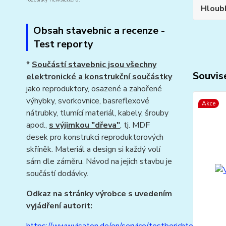
Hloub
Obsah stavebnic a recenze -
Test reporty
*
Součástí stavebnic jsou všechny
Souvise
elektronické a konstrukční součástky
jako reproduktory, osazené a zahořené
výhybky, svorkovnice, basreflexové
Akce
nátrubky, tlumící materiál, kabely, šrouby
apod.,
s výjimkou "dřeva"
, tj. MDF
desek pro konstrukci reproduktorových
skříněk. Materiál a design si každý volí
sám dle záměru. Návod na jejich stavbu je
součástí dodávky.
Odkaz na stránky výrobce s uvedením
vyjádření autorit: