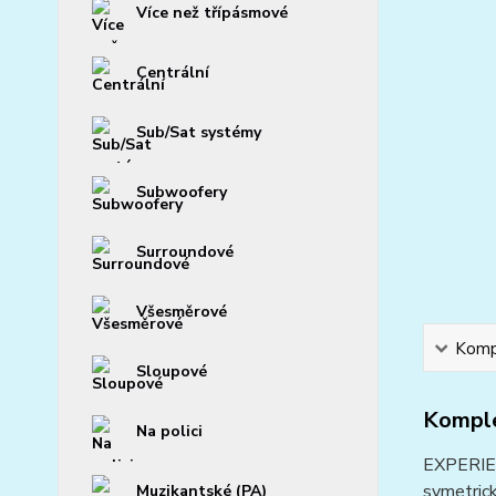
Více než třípásmové
Centrální
Sub/Sat systémy
Subwoofery
Surroundové
Všesměrové
Kompl
Sloupové
Komple
Na polici
EXPERIEN
symetrick
Muzikantské (PA)