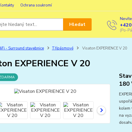
Kontakty
Ochrana soukromí
Nevíte
Hledat
+420
(Po-Pá
iFi - Surround stavebnice
Třípásmové
Visaton EXPERIENCE V 20
ton EXPERIENCE V 20
Stav
 ZDARMA
180 
EXPERI
uspořá
kolem 
na vyz
dosahu