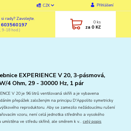
Přihlášení
CZK
 si rady? Zavolejte.
0
ks
 603560197
za
0 Kč
, 9-18 hod.)
ebnice EXPERIENCE V 20, 3-pásmová,
W/4 Ohm, 29 - 30000 Hz, 1 pár
ENCE V 20 je 96 litrů ventilovaná skříň a je vybavena
dáním přepážek založeným na principu D'Appolito symetricky
výškového reproduktoru. Aby se zamezilo nežádoucímu rušení
ařovacím vzoru, není celá jednotka středního a vysokého
 umístěna ve středu skříně, ale směrem k v...
celý popis