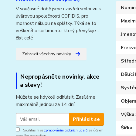
Nomin
V současné době jsme uzavřeli smlouvu s
úvěrovou společností COFIDIS, pro
Maxim
možnost nákupu na splátky. Týká se to
veškerého sortimentu, který převyšuje ...
Jmeno
číst celé
Frekve
Zobrazit všechny novinky
Středn
Dělící
Nepropásněte novinky, akce
a slevy!
Systé
Můžete se kdykoli odhlásit. Zasíláme
Obje
maximálně jednou za 14 dní.
Výška
Přihlásit se
Šířka
Souhlasím se
zpracováním osobních údajů
za účelem
rozesílky newsletteru.