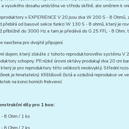
 a vysokého dosahu umístěna ve středu skříně, ale směrem k vnit
eproduktory v EXPERIENCE V 20 jsou dva W 200 S - 8 Ohmů, zapo
 přebírá od basové sekce funkci W 130 S - 8 ohmů, který je ro
ž přibližně do 3000 Hz a tam je předává do G 25 FFL - 8 Ohm, t
e navržena pro dvojité připojení.
ní dojem, který získáte z tohoto reproduktorového systému V 2
oduktory schopny. Při nízké úrovni oktávy produkují dva 20 cm 
který je pro reproduktory této velikosti neobvyklý. Střední rozs
činek je hmatatelný. Křišťálově čistá a vzdušná reprodukce ve 
otek na konci horních frekvencí.
onstrukční díly pro 1 box:
 - 8 Ohm / 1 ks
- 8 Ohm / 2 ks