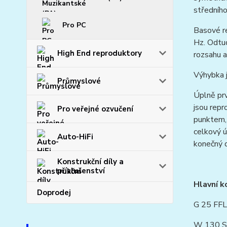
středního
Pro PC
Basové r
Hz. Odtud
High End reproduktory
rozsahu a
Výhybka j
Průmyslové
Úplně prv
jsou repr
Pro veřejné ozvučení
punktem, 
celkový ú
Auto-HiFi
konečný d
Konstrukční díly a
příslušenství
Hlavní k
Doprodej
G 25 FFL
W 130 S 