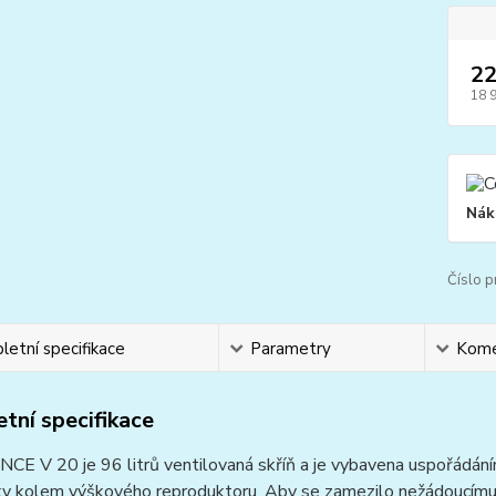
22
18 
Nák
Číslo p
etní specifikace
Parametry
Kome
tní specifikace
CE V 20 je 96 litrů ventilovaná skříň a je vybavena uspořádán
y kolem výškového reproduktoru. Aby se zamezilo nežádoucímu r