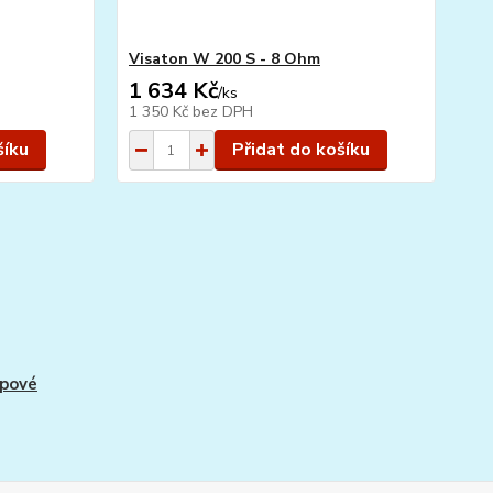
Visaton W 200 S - 8 Ohm
BR
1 634 Kč
1
/
ks
1 350 Kč
bez DPH
85
šíku
Přidat do košíku
pové