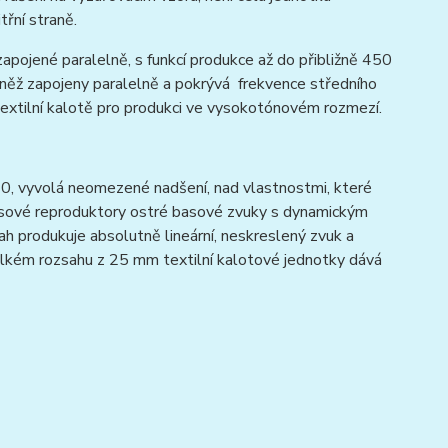
řní straně.
jené paralelně, s funkcí produkce až do přibližně 450
vněž zapojeny paralelně a pokrývá frekvence středního
extilní kalotě pro produkci ve vysokotónovém rozmezí.
0, vyvolá neomezené nadšení, nad vlastnostmi, které
basové reproduktory ostré basové zvuky s dynamickým
ah produkuje absolutně lineární, neskreslený zvuk a
velkém rozsahu z 25 mm textilní kalotové jednotky dává