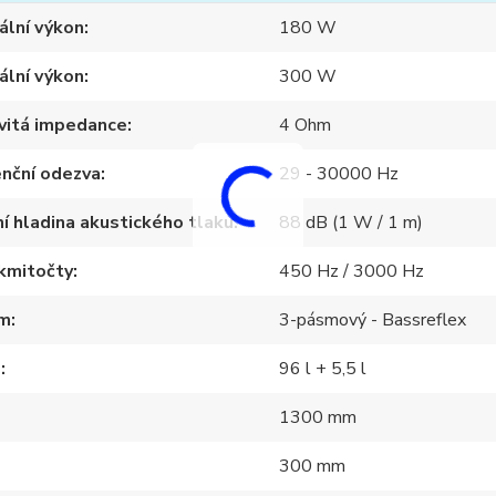
ální výkon
180 W
ální výkon
300 W
vitá impedance
4 Ohm
nční odezva
29 - 30000 Hz
í hladina akustického tlaku
88 dB (1 W / 1 m)
 kmitočty
450 Hz / 3000 Hz
m
3-pásmový - Bassreflex
m
96 l + 5,5 l
1300 mm
300 mm