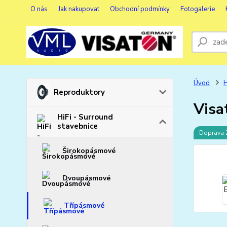
O nás
Jak nakupovat
Obchodní podmínky
Fotogalerie
Úvod
H
Reproduktory
Visa
HiFi - Surround
stavebnice
Doprava
Širokopásmové
Dvoupásmové
Třípásmové