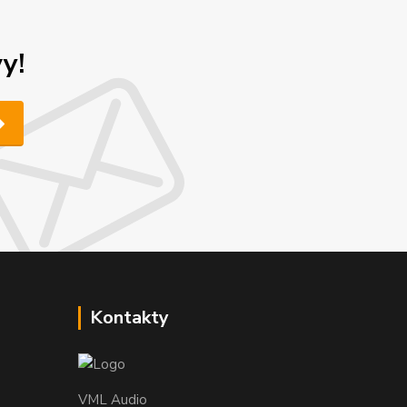
y!
Kontakty
VML Audio