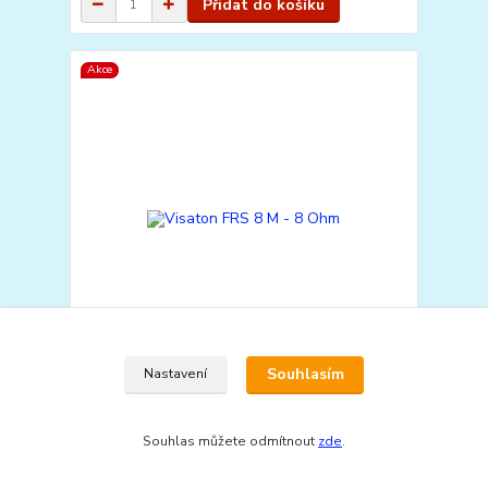
Přidat do košíku
Akce
Souhlasím
Nastavení
Visaton FRS 8 M - 8 Ohm
377 Kč
/
ks
Souhlas můžete odmítnout
zde
.
312 Kč
bez DPH
Přidat do košíku