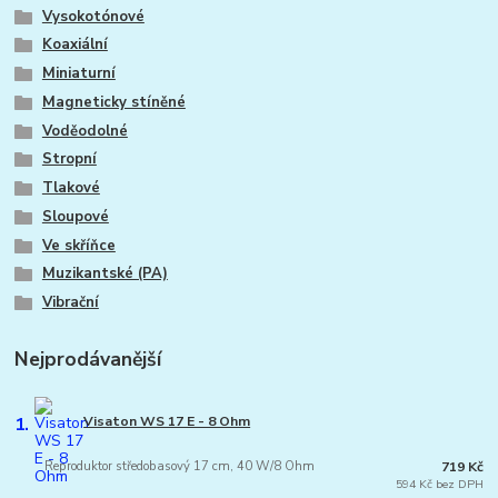
Vysokotónové
Koaxiální
Miniaturní
Magneticky stíněné
Voděodolné
Stropní
Tlakové
Sloupové
Ve skříňce
Muzikantské (PA)
Vibrační
Nejprodávanější
1.
Visaton WS 17 E - 8 Ohm
Reproduktor středobasový 17 cm, 40 W/8 Ohm
719 Kč
594 Kč bez DPH