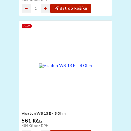
Přidat do košíku
Akce
Visaton WS 13 E - 8 Ohm
561 Kč
/
ks
464 Kč
bez DPH