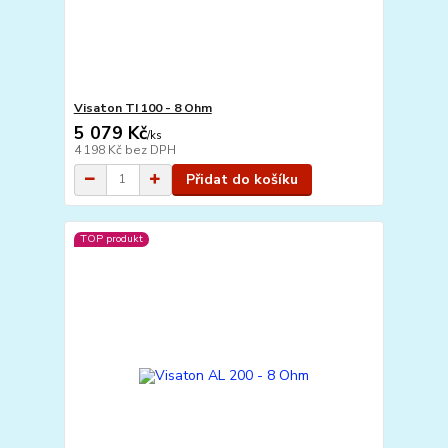
Visaton TI 100 - 8 Ohm
5 079 Kč
/
ks
4 198 Kč
bez DPH
Přidat do košíku
TOP produkt