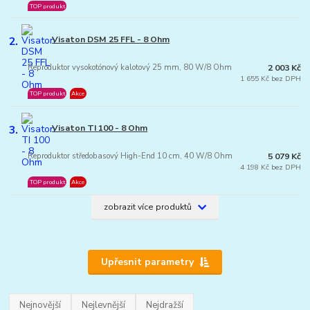
TOP produkt
2.
Visaton DSM 25 FFL - 8 Ohm
Reproduktor vysokotónový kalotový 25 mm, 80 W/8 Ohm
2 003 Kč
1 655 Kč bez DPH
TOP produkt
Akce
3.
Visaton TI 100 - 8 Ohm
Reproduktor středobasový High-End 10 cm, 40 W/8 Ohm
5 079 Kč
4 198 Kč bez DPH
TOP produkt
Akce
zobrazit více produktů
Upřesnit parametry
Nejnovější
Nejlevnější
Nejdražší