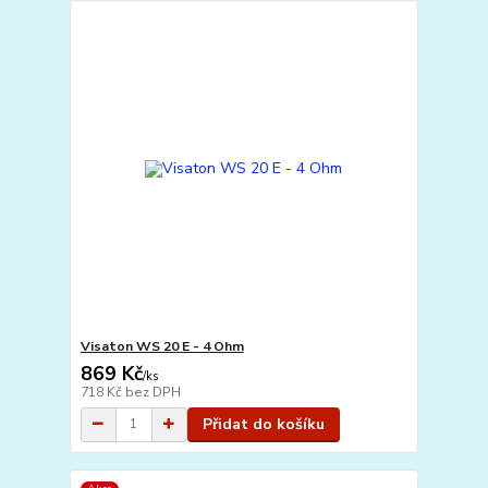
Visaton WS 20 E - 4 Ohm
869 Kč
/
ks
718 Kč
bez DPH
Přidat do košíku