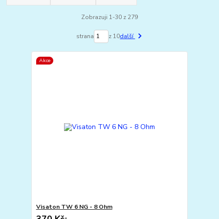
Zobrazuji 1-30 z 279
strana
z 10
další
Akce
Visaton TW 6 NG - 8 Ohm
370 Kč