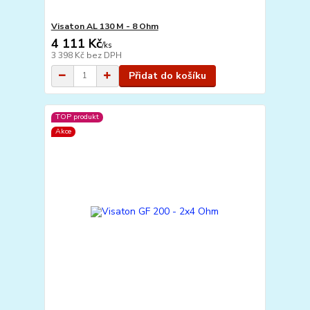
Visaton AL 130 M - 8 Ohm
4 111 Kč
/
ks
3 398 Kč
bez DPH
Přidat do košíku
TOP produkt
Akce