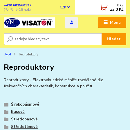
0
ks
+420 603560197
CZK
za
0 Kč
(Po-Pá, 9-18 hod.)
Menu
Hledat
Úvod
Reproduktory
Reproduktory
Reproduktory - Elektroakustické měniče rozdělené dle
frekvenčních charakteristik, konstrukce a použití.
Širokopásmové
Basové
Středobasové
Středotónové