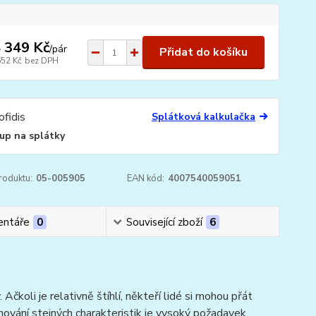
 349 Kč
/
pár
Přidat do košíku
652 Kč
bez DPH
Splátková kalkulačka
up na splátky
roduktu:
05-005905
EAN kód:
4007540059051
ntáře
0
Související zboží
6
oli je relativně štíhlí, někteří lidé si mohou přát
vání stejných charakteristik je vysoký požadavek.