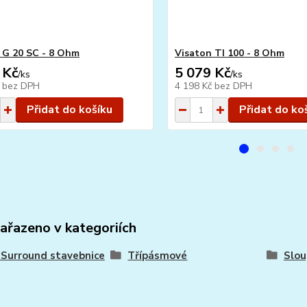
 G 20 SC - 8 Ohm
Visaton TI 100 - 8 Ohm
 Kč
5 079 Kč
/
ks
/
ks
č
bez DPH
4 198 Kč
bez DPH
Přidat do košíku
Přidat do ko
zařazeno v kategoriích
- Surround stavebnice
Třípásmové
Slou