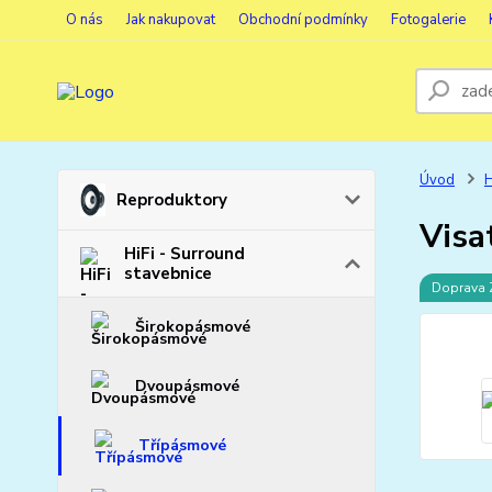
O nás
Jak nakupovat
Obchodní podmínky
Fotogalerie
Úvod
H
Reproduktory
Visa
HiFi - Surround
stavebnice
Doprava
Širokopásmové
Dvoupásmové
Třípásmové