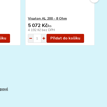
Visaton AL 200 - 8 Ohm
BT 
5 072 Kč
4
/
ks
4 192 Kč
bez DPH
38
šíku
Přidat do košíku
pové