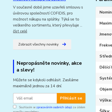
V současné době jsme uzavřeli smlouvu s
Nomin
úvěrovou společností COFIDIS, pro
možnost nákupu na splátky. Týká se to
Maxim
veškerého sortimentu, který převyšuje ...
číst celé
Jmeno
Zobrazit všechny novinky
Frekve
Středn
Nepropásněte novinky, akce
Dělící
a slevy!
Systé
Můžete se kdykoli odhlásit. Zasíláme
maximálně jednou za 14 dní.
Obje
Přihlásit se
Výška
Souhlasím se
zpracováním osobních údajů
za účelem
Šířka
rozesílky newsletteru.