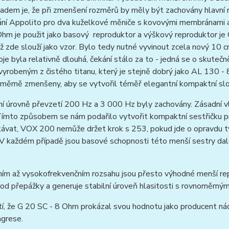
dem je, že při zmenšení rozměrů by měly být zachovány hlavní r
ní Appolito pro dva kuželkové měniče s kovovými membránami a
hm je použit jako basový reproduktor a výškový reproduktor je
ož zde slouží jako vzor. Bylo tedy nutné vyvinout zcela nový 1
je byla relativně dlouhá, čekání stálo za to - jedná se o skuteč
vyrobeným z čistého titanu, který je stejně dobrý jako AL 130 
úměrně zmenšeny, aby se vytvořil téměř elegantní kompaktní sl
í úrovně převzetí 200 Hz a 3 000 Hz byly zachovány. Zásadní vla
Tímto způsobem se nám podařilo vytvořit kompaktní sestřičku p
ávat, VOX 200 nemůže držet krok s 253, pokud jde o opravdu tvr
 V každém případě jsou basové schopnosti této menší sestry dal
ím až vysokofrekvenčním rozsahu jsou přesto výhodné menší rep
od přepážky a generuje stabilní úroveň hlasitosti s rovnoměrným
í, že G 20 SC - 8 Ohm prokázal svou hodnotu jako producent nád
agrese.