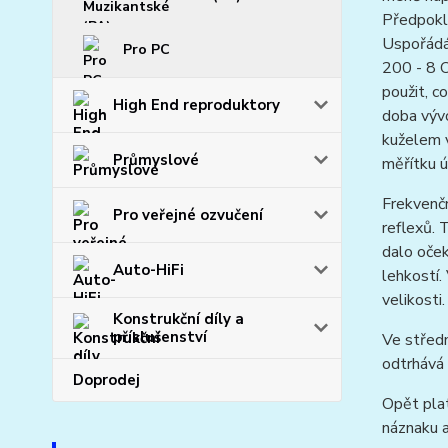
Předpokla
Uspořádá
Pro PC
200 - 8 O
použit, c
High End reproduktory
doba vývo
kuželem 
Průmyslové
měřítku 
Frekvenčn
Pro veřejné ozvučení
reflexů. 
dalo oček
Auto-HiFi
lehkostí.
velikosti.
Konstrukční díly a
příslušenství
Ve středn
odtrhává 
Doprodej
Opět plat
náznaku 