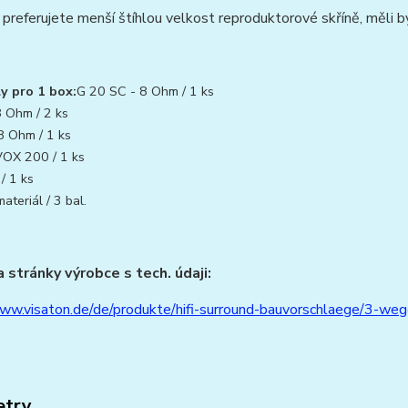
preferujete menší štíhlou velkost reproduktorové skříně, měli 
ly pro 1 box:
G 20 SC - 8 Ohm / 1 ks
8 Ohm / 2 ks
8 Ohm / 1 ks
OX 200 / 1 ks
/ 1 ks
teriál / 3 bal.
 stránky výrobce s tech. údaji:
www.visaton.de/de/produkte/hifi-surround-bauvorschlaege/3-w
etry