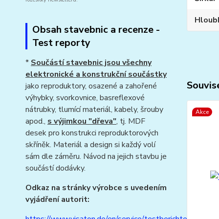
Hloub
Obsah stavebnic a recenze -
Test reporty
*
Součástí stavebnic jsou všechny
elektronické a konstrukční součástky
Souvise
jako reproduktory, osazené a zahořené
výhybky, svorkovnice, basreflexové
nátrubky, tlumící materiál, kabely, šrouby
Akce
apod.,
s výjimkou "dřeva"
, tj. MDF
desek pro konstrukci reproduktorových
skříněk. Materiál a design si každý volí
sám dle záměru. Návod na jejich stavbu je
součástí dodávky.
Odkaz na stránky výrobce s uvedením
vyjádření autorit: