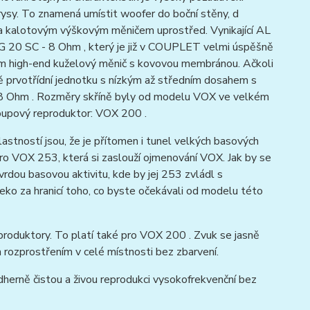
ysy. To znamená umístit woofer do boční stěny, d
 kalotovým výškovým měničem uprostřed. Vynikající AL
 G 20 SC - 8 Ohm , který je již v COUPLET velmi úspěšně
0 cm high-end kuželový měnič s kovovou membránou. Ačkoli
ně prvotřídní jednotku s nízkým až středním dosahem s
- 8 Ohm . Rozměry skříně byly od modelu VOX ve velkém
oupový reproduktor: VOX 200 .
stností jsou, že je přítomen i tunel velkých basových
ro VOX 253, která si zaslouží ojmenování VOX. Jak by se
dou basovou aktivitu, kde by jej 253 zvládl s
eko za hranicí toho, co byste očekávali od modelu této
roduktory. To platí také pro VOX 200 . Zvuk se jasně
 rozprostřením v celé místnosti bez zbarvení.
herně čistou a živou reprodukci vysokofrekvenční bez