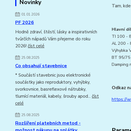
Novinky
Tam, kde 
01.01.2026
PF 2026
Hlavní dí
Hodně zdraví, štěstí, lásky a inspirativních
TI 100 - 
tvůrčích nápadů Vám přejeme do roku
AL 200 - 
2026!
číst celé
Výhybka V
BT 95/75 
25.08.2025
Damping ma
Co obsahují stavebnice
* Součástí stavebnic jsou elektronické
součástky jako reproduktory, vyhýbky,
Odkaz na
svorkovnice, basreflexové nátrubky,
tlumící materiál, kabely, šrouby apod...
číst
https://
celé
25.08.2025
Rozšíření platebních metod -
Param
možnost nákupu na splátky