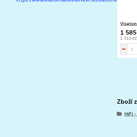
https://www.visaton.de/en/service/testberichte
Visaton
1 585
1 310 K
Zboží 
HiFi 