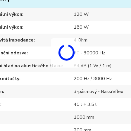
ální výkon
120 W
ální výkon
180 W
vitá impedance
4 Ohm
nční odezva
30 - 30000 Hz
í hladina akustického tlaku
84 dB (1 W / 1 m)
 kmitočty
200 Hz / 3000 Hz
m
3-pásmový - Bassreflex
m
40 l + 3,5 l
1000 mm
200 mm