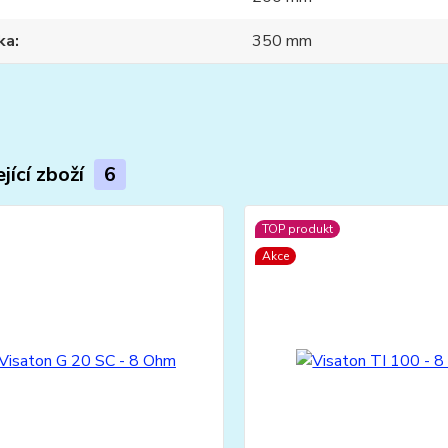
ka
350 mm
jící zboží
6
TOP produkt
Akce