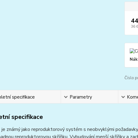
44
36 
Nák
Číslo p
etní specifikace
Parametry
Kome
tní specifikace
e známý jako reproduktorový systém s neobvyklými požadavky. Ačk
dnou reproduktorovou skříňku. Vybudování menší skříňky a zacho