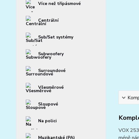
Více než třípásmové
Centrální
Sub/Sat systémy
Subwoofery
Surroundové
Všesměrové
Kompl
Sloupové
Komple
Na polici
VOX 253 j
méně nápa
Muzikantské (PA)