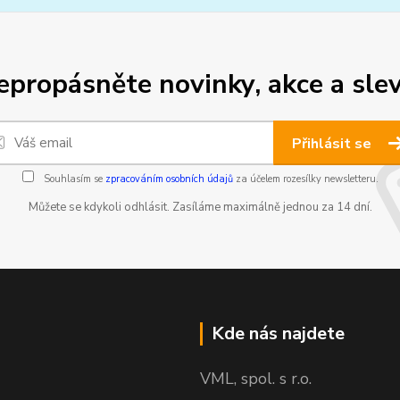
epropásněte novinky, akce a slev
Přihlásit se
Souhlasím se
zpracováním osobních údajů
za účelem rozesílky newsletteru.
Můžete se kdykoli odhlásit. Zasíláme maximálně jednou za 14 dní.
Kde nás najdete
VML, spol. s r.o.