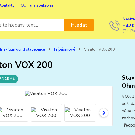
Kontakty
Ochrana soukromí
Nevíte
Hledat
+420
(Po-Pá
iFi - Surround stavebnice
Třípásmové
Visaton VOX 200
ton VOX 200
Stav
 ZDARMA
Ohm,
VOX 25
požadav
nápadn
zachov
Předpo