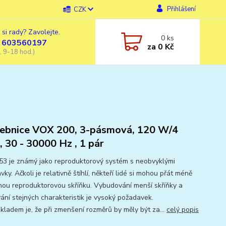
Přihlášení
CZK
 si rady? Zavolejte.
0
ks
 603560197
za
0 Kč
, 9-18 hod.)
ebnice VOX 200, 3-pásmová, 120 W/4
 30 - 30000 Hz , 1 pár
3 je známý jako reproduktorový systém s neobvyklými
ky. Ačkoli je relativně štíhlí, někteří lidé si mohou přát méně
ou reproduktorovou skříňku. Vybudování menší skříňky a
ání stejných charakteristik je vysoký požadavek.
kladem je, že při zmenšení rozměrů by měly být za...
celý popis