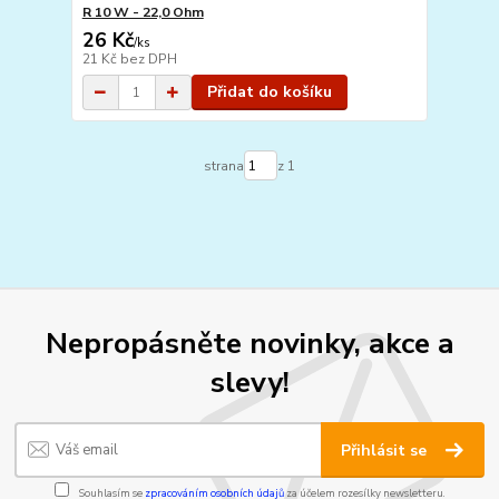
R 10 W - 22,0 Ohm
26 Kč
/
ks
21 Kč
bez DPH
Přidat do košíku
strana
z 1
Nepropásněte novinky, akce a
slevy!
Přihlásit se
Souhlasím se
zpracováním osobních údajů
za účelem rozesílky newsletteru.