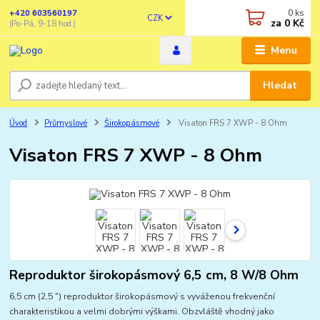
0
ks
+420 603560197
CZK
za
0 Kč
(Po-Pá, 9-18 hod.)
Menu
Hledat
Úvod
Průmyslové
Širokopásmové
Visaton FRS 7 XWP - 8 Ohm
Visaton FRS 7 XWP - 8 Ohm
Reproduktor širokopásmový 6,5 cm, 8 W/8 Ohm
6,5 cm (2,5 ") reproduktor širokopásmový s vyváženou frekvenční
charakteristikou a velmi dobrými výškami. Obzvláště vhodný jako