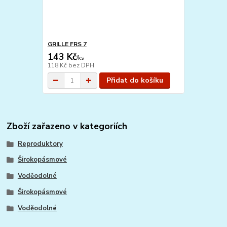
GRILLE FRS 7
143 Kč
/
ks
118 Kč
bez DPH
Přidat do košíku
Zboží zařazeno v kategoriích
Reproduktory
Širokopásmové
Voděodolné
Širokopásmové
Voděodolné