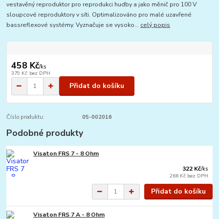
vestavěný reproduktor pro reprodukci hudby a jako měnič pro 100 V
sloupcové reproduktory v síti. Optimalizováno pro malé uzavřené
bassreflexové systémy. Vyznačuje se vysoko...
celý popis
458 Kč
/
ks
379 Kč
bez DPH
Přidat do košíku
Číslo produktu:
05-002016
Podobné produkty
Visaton FRS 7 - 8 Ohm
322 Kč
/
ks
266 Kč
bez DPH
Přidat do košíku
Visaton FRS 7 A - 8 Ohm