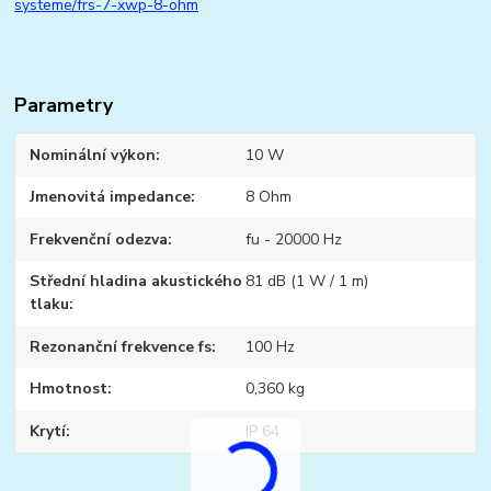
systeme/frs-7-xwp-8-ohm
Parametry
Nominální výkon
10 W
Jmenovitá impedance
8 Ohm
Frekvenční odezva
fu - 20000 Hz
Střední hladina akustického
81 dB (1 W / 1 m)
tlaku
Rezonanční frekvence fs
100 Hz
Hmotnost
0,360 kg
Krytí
IP 64