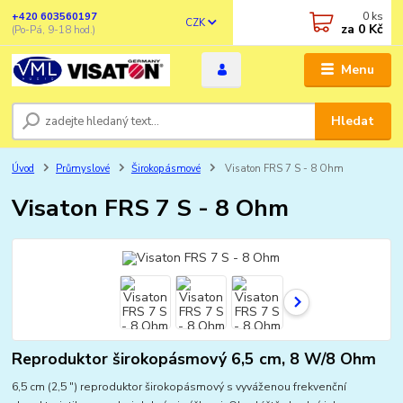
0
ks
+420 603560197
CZK
za
0 Kč
(Po-Pá, 9-18 hod.)
Menu
Hledat
Úvod
Průmyslové
Širokopásmové
Visaton FRS 7 S - 8 Ohm
Visaton FRS 7 S - 8 Ohm
Reproduktor širokopásmový 6,5 cm, 8 W/8 Ohm
6,5 cm (2,5 ") reproduktor širokopásmový s vyváženou frekvenční