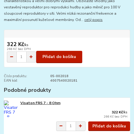
charakteristikou a velmi dobrými výškami. Obzvláště vhodný jako
vestavěný reproduktor pro reprodukci hudby a jako měnič pro 100 V
sloupcové reproduktory v síti. Velmi nízká rezonanční frekvence a
maximální posunutí kuželové membrány. Od...
celý popis
322 Kč
/
ks
266 Kč
bez DPH
Přidat do košíku
Číslo produktu:
05-002018
EAN kód:
4007540020181
Podobné produkty
Visaton FRS 7 - 8 Ohm
322 Kč
/
ks
266 Kč
bez DPH
Přidat do košíku