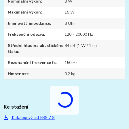
Nominální výkon
8 W
Maximální výkon
15 W
Jmenovitá impedance
8 Ohm
Frekvenční odezva
120 - 20000 Hz
Střední hladina akustického
84 dB (1 W / 1 m)
tlaku
Rezonanční frekvence fs
150 Hz
Hmotnost
0,2 kg
Ke stažení
Katalogový list FRS 7 S