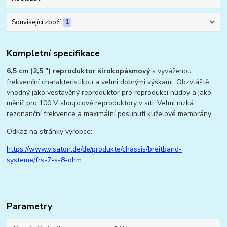
Související zboží
1
Kompletní specifikace
6,5 cm (2,5 ") reproduktor širokopásmový
s vyváženou
frekvenční charakteristikou a velmi dobrými výškami. Obzvláště
vhodný jako vestavěný reproduktor pro reprodukci hudby a jako
měnič pro 100 V sloupcové reproduktory v síti. Velmi nízká
rezonanční frekvence a maximální posunutí kuželové membrány.
Odkaz na stránky výrobce:
https://www.visaton.de/de/produkte/chassis/breitband-
systeme/frs-7-s-8-ohm
Parametry