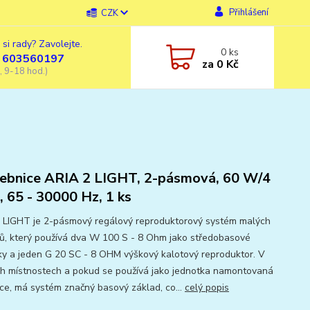
Přihlášení
CZK
 si rady? Zavolejte.
0
ks
 603560197
za
0 Kč
, 9-18 hod.)
ebnice ARIA 2 LIGHT, 2-pásmová, 60 W/4
 65 - 30000 Hz, 1 ks
 LIGHT je 2-pásmový regálový reproduktorový systém malých
ů, který používá dva W 100 S - 8 Ohm jako středobasové
ky a jeden G 20 SC - 8 OHM výškový kalotový reproduktor. V
h místnostech a pokud se používá jako jednotka namontovaná
ice, má systém značný basový základ, co...
celý popis