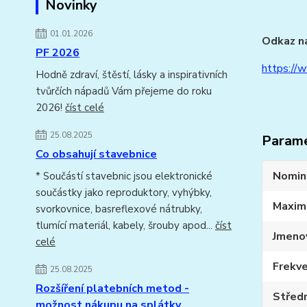
Novinky
01.01.2026
Odkaz na
PF 2026
https://
Hodně zdraví, štěstí, lásky a inspirativních
tvůrčích nápadů Vám přejeme do roku
2026!
číst celé
25.08.2025
Param
Co obsahují stavebnice
Nomin
* Součástí stavebnic jsou elektronické
součástky jako reproduktory, vyhýbky,
Maxim
svorkovnice, basreflexové nátrubky,
tlumící materiál, kabely, šrouby apod...
číst
Jmeno
celé
Frekve
25.08.2025
Rozšíření platebních metod -
Středn
možnost nákupu na splátky