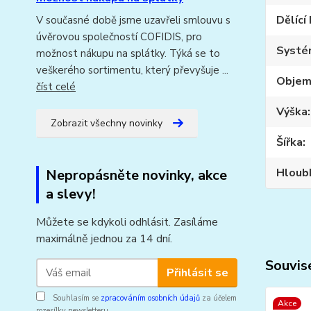
Dělící
V současné době jsme uzavřeli smlouvu s
úvěrovou společností COFIDIS, pro
Systé
možnost nákupu na splátky. Týká se to
veškerého sortimentu, který převyšuje ...
Obje
číst celé
Výška
Zobrazit všechny novinky
Šířka
Hloub
Nepropásněte novinky, akce
a slevy!
Můžete se kdykoli odhlásit. Zasíláme
maximálně jednou za 14 dní.
Souvise
Přihlásit se
Souhlasím se
zpracováním osobních údajů
za účelem
Akce
rozesílky newsletteru.