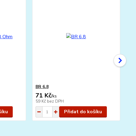
BR 6.8
ST
71 Kč
2
/
ks
59 Kč
bez DPH
22
šíku
Přidat do košíku