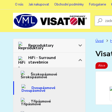
O nás
Jak nakupovat
Obchodní podmínky
Fotogalerie
Úvod
H
Reproduktory
Visa
HiFi - Surround
stavebnice
Akce
Širokopásmové
Dvoupásmové
Třípásmové