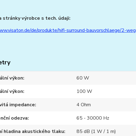
 stránky výrobce s tech. údaji:
www.visaton.de/de/produkte/hifi-surround-bauvorschlaege/2-wege
etry
ální výkon
60 W
ální výkon
100 W
vitá impedance
4 Ohm
nční odezva
65 - 30000 Hz
í hladina akustického tlaku
85 dB (1 W / 1 m)