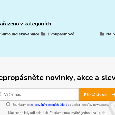
zařazeno v kategoriích
- Surround stavebnice
Dvoupásmové
Na p
epropásněte novinky, akce a slev
Přihlásit se
Souhlasím se
zpracováním osobních údajů
za účelem rozesílky newsletteru.
Můžete se kdykoli odhlásit. Zasíláme maximálně jednou za 14 dní.