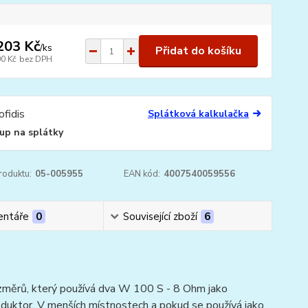
203 Kč
/
ks
Přidat do košíku
00 Kč
bez DPH
Splátková kalkulačka
up na splátky
roduktu:
05-005955
EAN kód:
4007540059556
ntáře
0
Související zboží
6
měrů, který používá dva W 100 S - 8 Ohm jako
uktor. V menších místnostech a pokud se používá jako