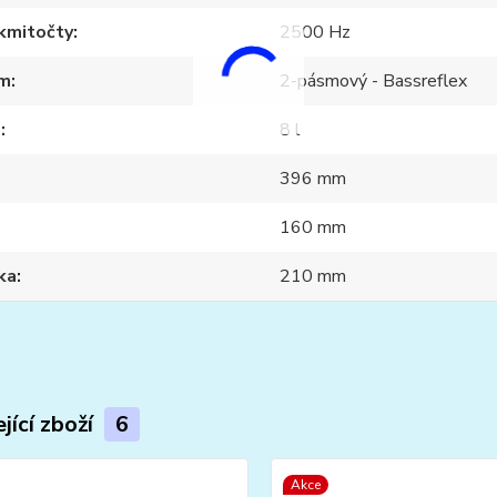
 kmitočty
2500 Hz
m
2-pásmový - Bassreflex
m
8 l
396 mm
160 mm
ka
210 mm
jící zboží
6
Akce