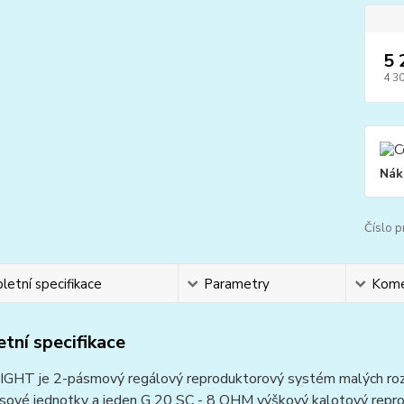
5 
4 3
Nák
Číslo p
etní specifikace
Parametry
Kome
tní specifikace
IGHT je 2-pásmový regálový reproduktorový systém malých roz
sové jednotky a jeden G 20 SC - 8 OHM výškový kalotový reprod