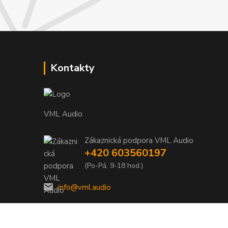
Kontakty
VML Audio
Zákaznická podpora VML Audio
+420 603560197
(Po-Pá, 9-18 hod.)
info@vml.audio