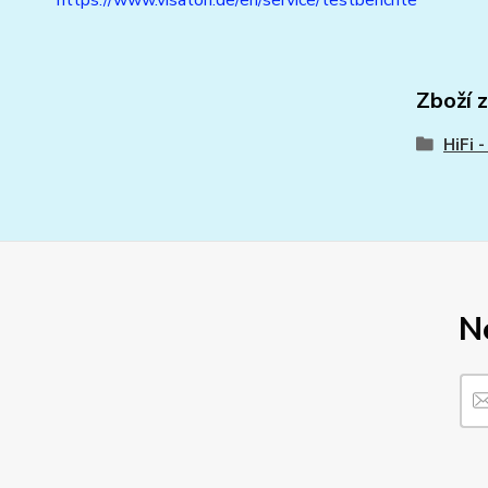
https://www.visaton.de/en/service/testberichte
Zboží 
HiFi 
N