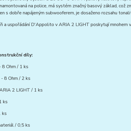
 namontovaná na police, má systém značný basový základ, což z
en s dobře napájeným subwooferem, je dosaženo rozsahu tonalit
íň a uspořádání D'Appolito v ARIA 2 LIGHT poskytují mnohem vě
onstrukční díly:
- 8 Ohm / 1 ks
- 8 Ohm / 2 ks
ARIA 2 LIGHT / 1 ks
1 ks
1 ks
ateriál / 0,5 ks