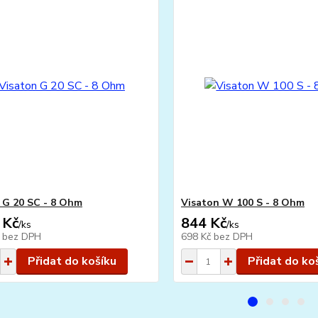
 G 20 SC - 8 Ohm
Visaton W 100 S - 8 Ohm
 Kč
844 Kč
/
ks
/
ks
č
bez DPH
698 Kč
bez DPH
Přidat do košíku
Přidat do ko