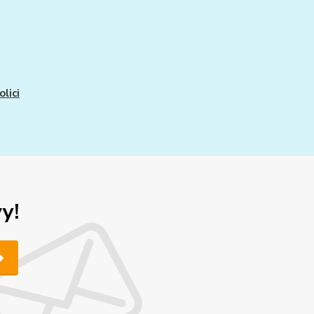
olici
y!