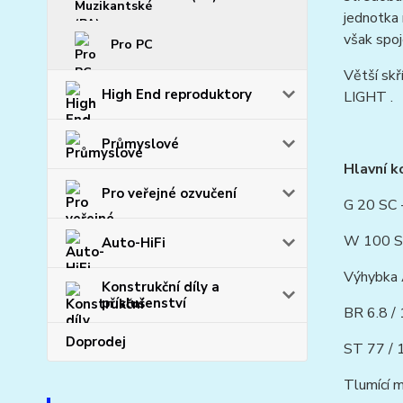
jednotka
však spoj
Pro PC
Větší skř
High End reproduktory
LIGHT .
Průmyslové
Hlavní k
Pro veřejné ozvučení
G 20 SC 
W 100 S 
Auto-HiFi
Výhybka 
Konstrukční díly a
příslušenství
BR 6.8 / 
Doprodej
ST 77 / 
Tlumící m