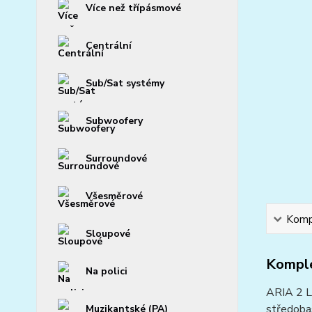
Více než třípásmové
Centrální
Sub/Sat systémy
Subwoofery
Surroundové
Všesměrové
Kompl
Sloupové
Komple
Na polici
ARIA 2 L
středoba
Muzikantské (PA)