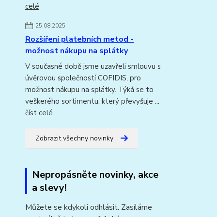
celé
25.08.2025
Rozšíření platebních metod -
možnost nákupu na splátky
V současné době jsme uzavřeli smlouvu s
úvěrovou společností COFIDIS, pro
možnost nákupu na splátky. Týká se to
veškerého sortimentu, který převyšuje ...
číst celé
Zobrazit všechny novinky
Nepropásněte novinky, akce
a slevy!
Můžete se kdykoli odhlásit. Zasíláme