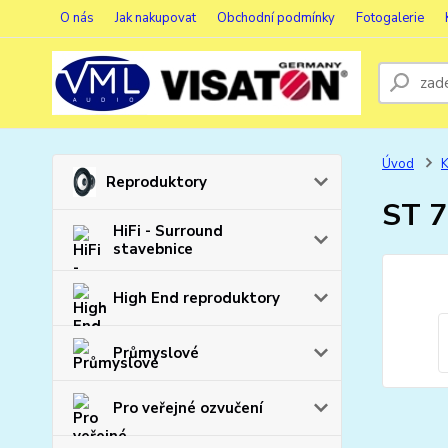
O nás
Jak nakupovat
Obchodní podmínky
Fotogalerie
Úvod
K
Reproduktory
ST 
HiFi - Surround
stavebnice
High End reproduktory
Průmyslové
Pro veřejné ozvučení