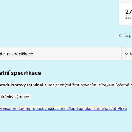
27
223
Číslo p
etní specifikace
tní specifikace
produktorový terminál
s pozlacenými šroubovacími svorkami.
Včetně 
stránky výrobce:
w.visaton.de/en/products/accessories/loudspeaker-terminals/bt-9575