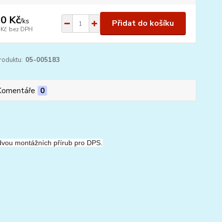
0 Kč
/
ks
Přidat do košíku
 Kč
bez DPH
roduktu:
05-005183
Komentáře
0
dvou montážních přírub pro DPS.