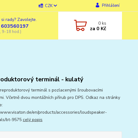
Přihlášení
CZK
 si rady? Zavolejte.
0
ks
 603560197
za
0 Kč
, 9-18 hod.)
oduktorový terminál - kulatý
 reproduktorový terminál s pozlacenými šroubovacími
mi. Včetně dvou montážních přírub pro DPS. Odkaz na stránky
e:
//www.visaton.de/en/products/accessories/loudspeaker-
als/bt-9575
celý popis