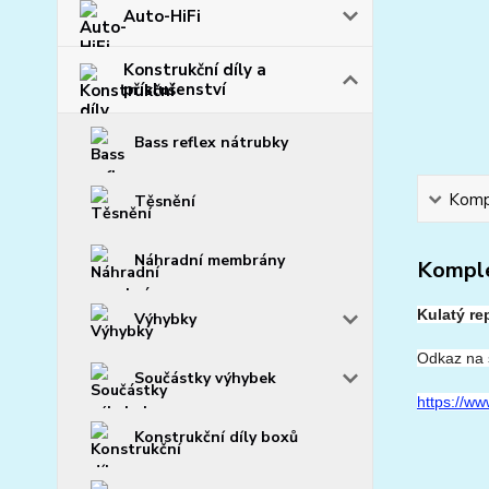
Auto-HiFi
Konstrukční díly a
příslušenství
Bass reflex nátrubky
Kompl
Těsnění
Náhradní membrány
Komple
Kulatý re
Výhybky
Odkaz na 
Součástky výhybek
https://ww
Konstrukční díly boxů