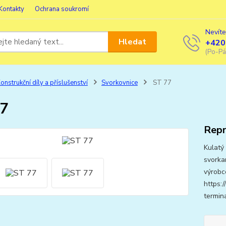
Kontakty
Ochrana soukromí
Nevíte
Hledat
+420
(Po-Pá
onstrukční díly a příslušenství
Svorkovnice
ST 77
77
Repr
Kulatý
svorka
výrobc
https:
termin