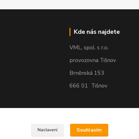
Kde nás najdete
VML, spol. s r.o.
provozovna Tišnov
Brněnská 153
666 01 Tišnov
Souhlasím
Nastavení