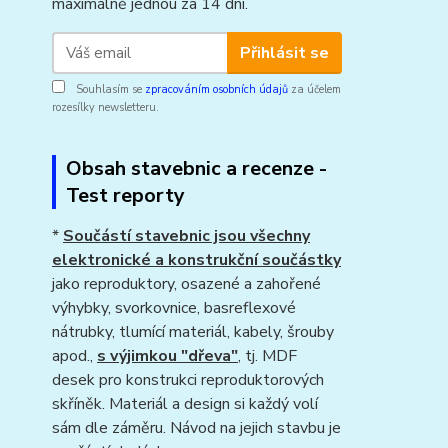
maximálně jednou za 14 dní.
Přihlásit se
Souhlasím se
zpracováním osobních údajů
za účelem
rozesílky newsletteru.
Obsah stavebnic a recenze -
Test reporty
*
Součástí stavebnic jsou všechny
elektronické a konstrukční součástky
jako reproduktory, osazené a zahořené
výhybky, svorkovnice, basreflexové
nátrubky, tlumící materiál, kabely, šrouby
apod.,
s výjimkou "dřeva"
, tj. MDF
desek pro konstrukci reproduktorových
skříněk. Materiál a design si každý volí
sám dle záměru. Návod na jejich stavbu je