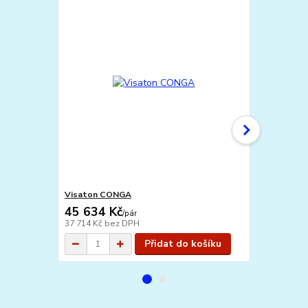
Visaton CONGA
Visaton VO
45 634 Kč
62 458 
/
pár
37 714 Kč
bez DPH
51 618 Kč
be
Přidat do košíku