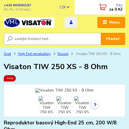
0
ks
+420 603560197
CZK
za
0 Kč
(Po-Pá, 9-18 hod.)
Menu
Hledat
Úvod
High End reproduktory
Basové
Visaton TIW 250 XS - 8 Ohm
Visaton TIW 250 XS - 8 Ohm
Akce
Reproduktor basový High-End 25 cm, 200 W/8