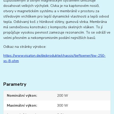
uzpůsobeným a silným magnetickým systémem umožňuje
dosahovat velkých výchylek. Cívka je na kaptonovém nosiči,
otvory v magnetickém systému a v membráně v prostoru za
středovým vrchlíkem pro lepší dynamické vlastnosti a lepši odvod
tepla. Odlévaný koš z hliníkové slitiny, gumová vlnka. Membrána
má sendvičovou konstrukci z kompozitu skelných vláken. To jí
propůjčuje vysokou pevnost zamezuje rezonancím. To se odráží ve
velmi přesném a nekompromisním podání nejnižších basů.
Odkaz na stránky výrobce:
https://www.visaton.de/de/produkte/chassis/tieftoener/tiw-250-
xs-8-ohm
Parametry
Nominální výkon
200 W
Maximální výkon
300 W