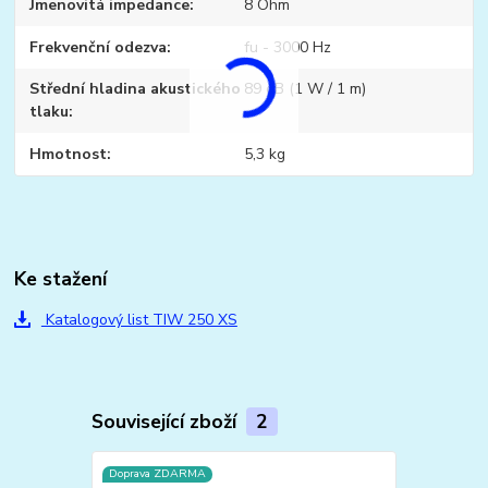
Jmenovitá impedance
8 Ohm
Frekvenční odezva
fu - 3000 Hz
Střední hladina akustického
89 dB (1 W / 1 m)
tlaku
Hmotnost
5,3 kg
Ke stažení
Katalogový list TIW 250 XS
Související zboží
2
Doprava ZDARMA
Doprava ZD