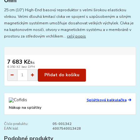
Ohm
25 cm (10") High-End basový reproduktor s velmi širokou elastickou
vlnkou. Velmi dlouhá kmitací cívka ve spojení s uzpůsobeným a silným
magnetickým systémem umožňuje dosahovat velkých výchylek. Cívka je
na kaptonovém nosiči, otvory v magnetickém systému a v membráně v
prostoru za středovým vrchlíkem...
celý popis
7 683 Kč
/
ks
6 350 Kč
bez DPH
Přidat do košíku
Splátková kalkulačka
Nákup na splátky
Číslo produktu:
05-001342
EAN kód:
4007540013428
Podobné produkty