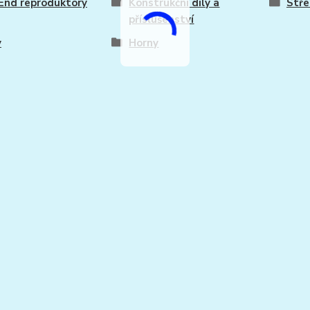
End reproduktory
Konstrukční díly a
Stř
příslušenství
y
Horny