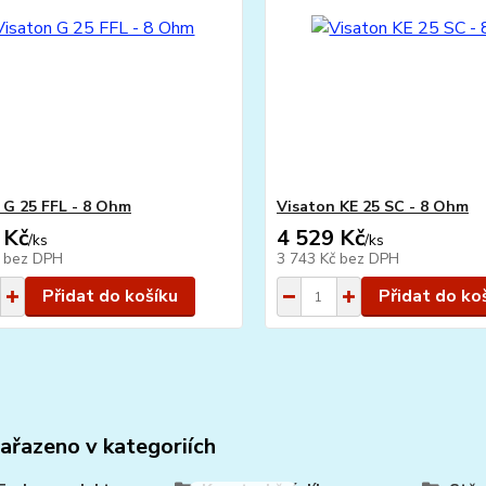
 G 25 FFL - 8 Ohm
Visaton KE 25 SC - 8 Ohm
 Kč
4 529 Kč
/
ks
/
ks
č
bez DPH
3 743 Kč
bez DPH
Přidat do košíku
Přidat do ko
zařazeno v kategoriích