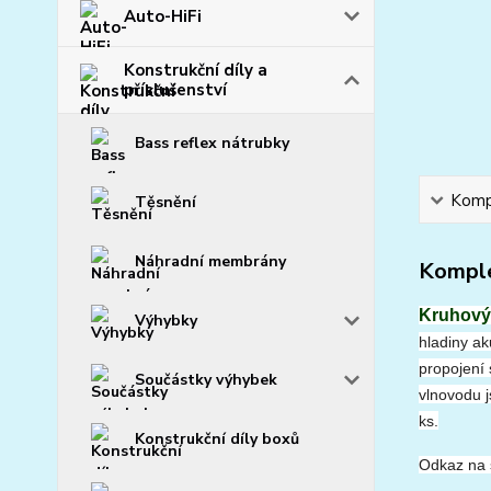
Auto-HiFi
Konstrukční díly a
příslušenství
Bass reflex nátrubky
Kompl
Těsnění
Náhradní membrány
Komple
Kruhový
Výhybky
hladiny ak
propojení
Součástky výhybek
vlnovodu 
ks.
Konstrukční díly boxů
Odkaz na s