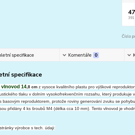
47
391
Číslo p
etní specifikace
Komentáře
0
tní specifikace
 vlnovod 14
,8 cm
z vysoce kvalitního plastu pro výškové reprodukt
ustického tlaku v dolním vysokofrekvenčním rozsahu, který produkuje 
 s basovým reproduktorem, protože roviny generování zvuku se pohybuj
jsou přidány 4 ks šroubů M4 (délka cca 10 mm).
Tento vlnovod je vhod
tránky výrobce s tech. údaji: