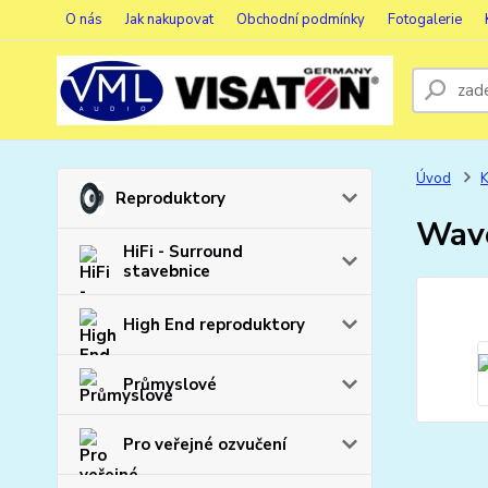
O nás
Jak nakupovat
Obchodní podmínky
Fotogalerie
Úvod
K
Reproduktory
Wav
HiFi - Surround
stavebnice
High End reproduktory
Průmyslové
Pro veřejné ozvučení