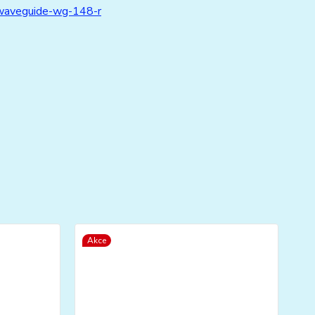
/waveguide-wg-148-r
Akce