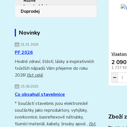
Doprodej
Novinky
01.01.2026
PF 2026
Visaton
2 090
Hodně zdraví, štěstí, lásky a inspirativních
1 727 K
tvůrčích nápadů Vám přejeme do roku
2026!
číst celé
25.08.2025
Co obsahují stavebnice
* Součástí stavebnic jsou elektronické
součástky jako reproduktory, vyhýbky,
Zboží 
svorkovnice, basreflexové nátrubky,
tlumící materiál, kabely, šrouby apod...
číst