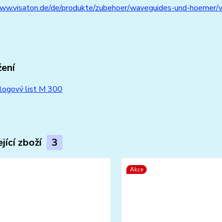
www.visaton.de/de/produkte/zubehoer/waveguides-und-hoerner
žení
logový list M 300
jící zboží
3
Akce