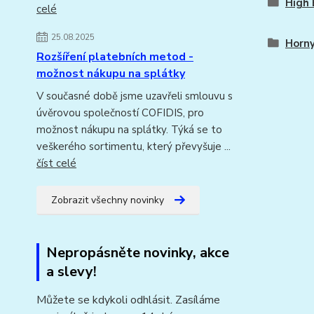
High 
celé
25.08.2025
Horn
Rozšíření platebních metod -
možnost nákupu na splátky
V současné době jsme uzavřeli smlouvu s
úvěrovou společností COFIDIS, pro
možnost nákupu na splátky. Týká se to
veškerého sortimentu, který převyšuje ...
číst celé
Zobrazit všechny novinky
Nepropásněte novinky, akce
a slevy!
Můžete se kdykoli odhlásit. Zasíláme