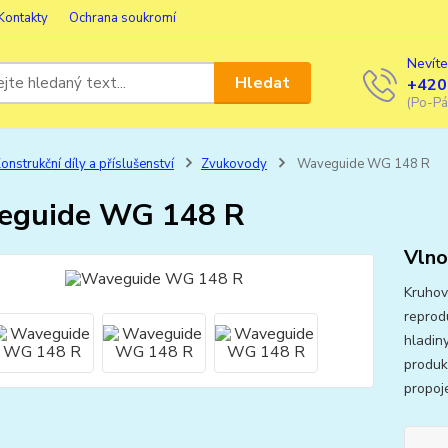
Kontakty
Ochrana soukromí
Nevíte
Hledat
+420
(Po-Pá
onstrukční díly a příslušenství
Zvukovody
Waveguide WG 148 R
eguide WG 148 R
Vln
Kruhov
reprod
hladin
produk
propoj