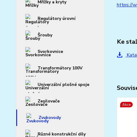
Mřížky a kryty
https://
Regulátory úrovní
Šrouby
Ke sta
Svorkovnice
Kata
Transformátory 100V
Univerzální plošné spoje
Souvise
Zesilovače
Akce
Zvukovody
Různé konstrukční díly