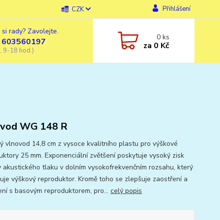
Přihlášení
CZK
 si rady? Zavolejte.
0
ks
 603560197
za
0 Kč
, 9-18 hod.)
ovod WG 148 R
ý vlnovod 14,8 cm z vysoce kvalitního plastu pro výškové
uktory 25 mm. Exponenciální zvětšení poskytuje vysoký zisk
y akustického tlaku v dolním vysokofrekvenčním rozsahu, který
uje výškový reproduktor. Kromě toho se zlepšuje zaostření a
ení s basovým reproduktorem, pro...
celý popis