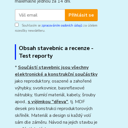
maximálně jednou za 14 dní.
Přihlásit se
Souhlasím se
zpracováním osobních údajů
za účelem
rozesílky newsletteru.
Obsah stavebnic a recenze -
Test reporty
*
Součástí stavebnic jsou všechny
elektronické a konstrukční součástky
jako reproduktory, osazené a zahořené
výhybky, svorkovnice, basreflexové
nátrubky, tlumící materiál, kabely, šrouby
apod.,
s výjimkou "dřeva"
, tj. MDF
desek pro konstrukci reproduktorových
skříněk. Materiál a design si každý volí
sám dle záměru. Návod na jejich stavbu je