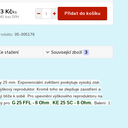
3 Kč
/
ks
Přidat do košíku
 Kč
bez DPH
roduktu:
05-005176
Ke stažení
Související zboží
3
ory 25 mm.
Exponenciální zvětšení poskytuje vysoký zisk
výškový reproduktor.
Kromě toho se zlepšuje zaostření a
í blíže k sobě.
Pro upevnění výškového reproduktoru na
G 25 FFL - 8 Ohm
KE 25 SC - 8 Ohm.
ný pro:
;
Balení: 1