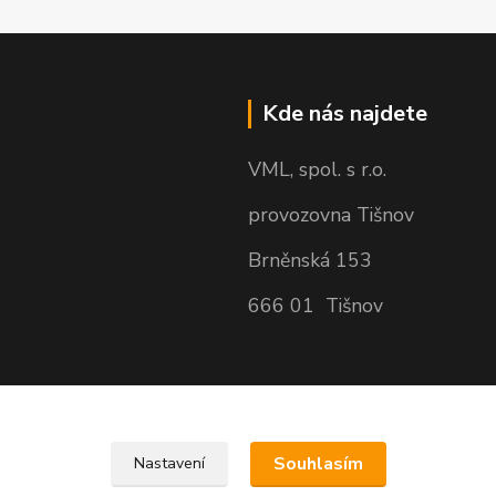
Kde nás najdete
VML, spol. s r.o.
provozovna Tišnov
Brněnská 153
666 01 Tišnov
Souhlasím
Nastavení