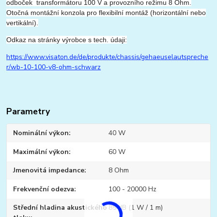
odboček transformátoru 100 V a provozního režimu 8 Ohm.
Otočná montážní konzola pro flexibilní montáž (horizontální nebo
vertikální).
Odkaz na stránky výrobce s tech. údaji:
https://www.visaton.de/de/produkte/chassis/gehaeuselautspreche
r/wb-10-100-v8-ohm-schwarz
Parametry
Nominální výkon
40 W
Maximální výkon
60 W
Jmenovitá impedance
8 Ohm
Frekvenční odezva
100 - 20000 Hz
Střední hladina akustického
85 dB (1 W / 1 m)