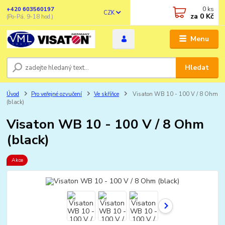
0
ks
+420 603560197
CZK
za
0 Kč
(Po-Pá, 9-18 hod.)
Menu
Hledat
Úvod
Pro veřejné ozvučení
Ve skříňce
Visaton WB 10 - 100 V / 8 Ohm
(black)
Visaton WB 10 - 100 V / 8 Ohm
(black)
Akce