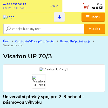
0
ks
+420 603560197
CZK
za
0 Kč
(Po-Pá, 9-18 hod.)
Menu
Hledat
Úvod
Konstrukční díly a příslušenství
Univerzální plošné spoje
Visaton UP 70/3
Visaton UP 70/3
Univerzální plošný spoj pro 2, 3 nebo 4 -
pásmovou výhybku