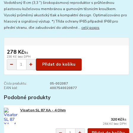
Vodotěsný 8 cm (3,3 ") širokopásmový reproduktor s průhlednou
plastovou kuželovou membránou a gumovým těsnicím kroužkem.
Vysoký průměrný akustický tlak a kompaktní design. Optimalizováno pro
hlasový a signálový výstup. *) Třída ochrany IP65 případně IP68 pro
přední stranu, dle zabudování do utěsněné...
celý popis
278 Kč
/
ks
230 Kč
bez DPH
Přidat do košíku
Číslo produktu:
05-002087
EAN kód:
4007540020877
Podobné produkty
Visaton SL 87 XA - 4 Ohm
320 Kč
/
ks
264 Kč
bez DPH
Přidat do košíku