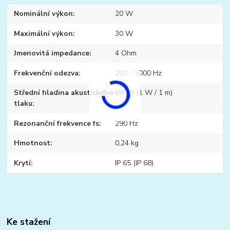
Nominální výkon
20 W
Maximální výkon
30 W
Jmenovitá impedance
4 Ohm
Frekvenční odezva
200 - 5000 Hz
Střední hladina akustického
89 dB (1 W / 1 m)
tlaku
Rezonanční frekvence fs
290 Hz
Hmotnost
0,24 kg
Krytí
IP 65 (IP 68)
Ke stažení