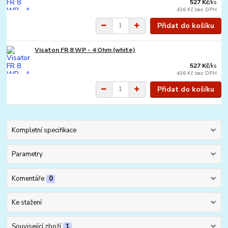
527 Kč
/
ks
436 Kč
bez DPH
Přidat do košíku
Visaton FR 8 WP - 4 Ohm (white)
527 Kč
/
ks
436 Kč
bez DPH
Přidat do košíku
Kompletní specifikace
Parametry
Komentáře
0
Ke stažení
Související zboží
1