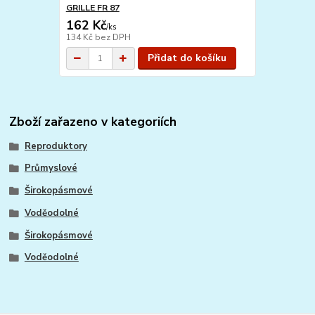
GRILLE FR 87
162 Kč
/
ks
134 Kč
bez DPH
Přidat do košíku
Zboží zařazeno v kategoriích
Reproduktory
Průmyslové
Širokopásmové
Voděodolné
Širokopásmové
Voděodolné