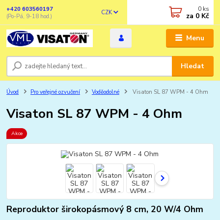
0
ks
+420 603560197
CZK
za
0 Kč
(Po-Pá, 9-18 hod.)
Menu
Hledat
Úvod
Pro veřejné ozvučení
Voděodolné
Visaton SL 87 WPM - 4 Ohm
Visaton SL 87 WPM - 4 Ohm
Akce
Reproduktor širokopásmový 8 cm, 20 W/4 Ohm