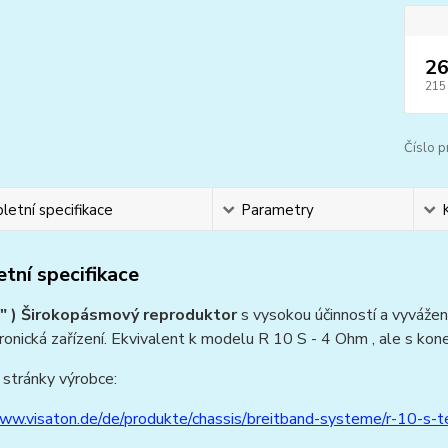
26
215
Číslo p
etní specifikace
Parametry
tní specifikace
" ) Širokopásmový reproduktor
s vysokou účinností a vyvážen
ronická zařízení. Ekvivalent k modelu R 10 S - 4 Ohm , ale s kone
stránky výrobce:
www.visaton.de/de/produkte/chassis/breitband-systeme/r-10-s-