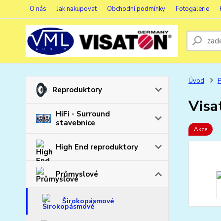
O nás
Jak nakupovat
Obchodní podmínky
Fotogalerie
Úvod
Reproduktory
Visa
HiFi - Surround
stavebnice
Akce
High End reproduktory
Průmyslové
Širokopásmové