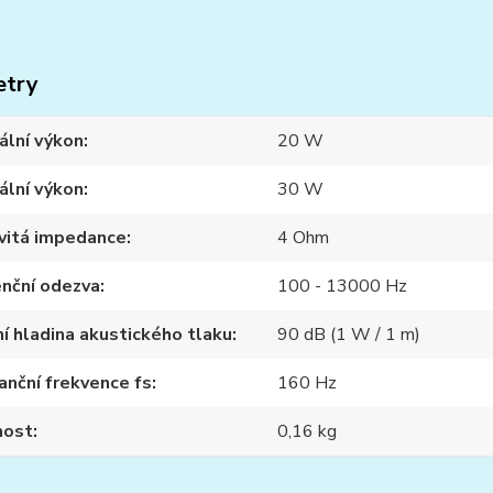
etry
ální výkon
20 W
ální výkon
30 W
vitá impedance
4 Ohm
nční odezva
100 - 13000 Hz
í hladina akustického tlaku
90 dB (1 W / 1 m)
nční frekvence fs
160 Hz
ost
0,16 kg