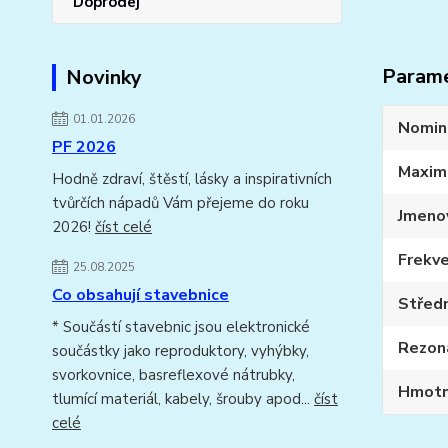
Doprodej
Param
Novinky
01.01.2026
Nomin
PF 2026
Maxim
Hodně zdraví, štěstí, lásky a inspirativních
tvůrčích nápadů Vám přejeme do roku
Jmeno
2026!
číst celé
Frekve
25.08.2025
Co obsahují stavebnice
Středn
* Součástí stavebnic jsou elektronické
Rezona
součástky jako reproduktory, vyhýbky,
svorkovnice, basreflexové nátrubky,
Hmotn
tlumící materiál, kabely, šrouby apod...
číst
celé