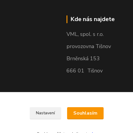
Kde nás najdete
VML, spol. s r.o.
provozovna Tišnov
Brněnská 153
666 01 Tišnov
Souhlasím
Nastavení