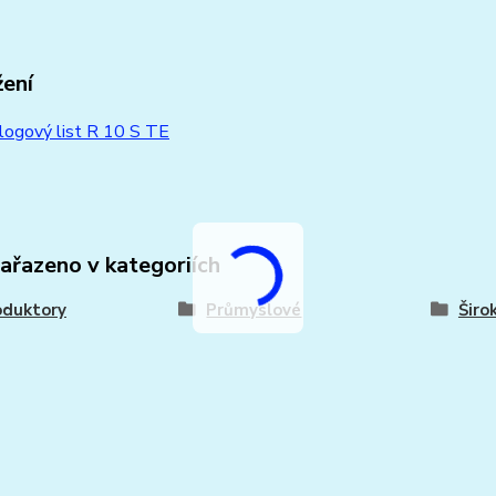
žení
logový list R 10 S TE
zařazeno v kategoriích
oduktory
Průmyslové
Šir