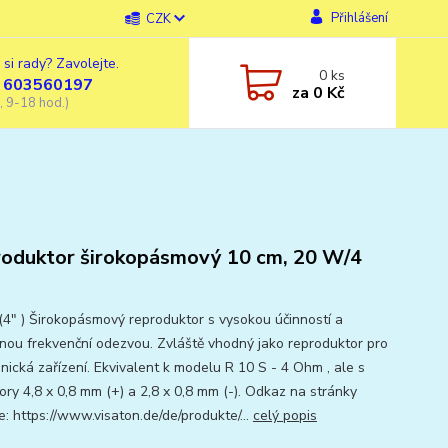
Přihlášení
CZK
 si rady? Zavolejte.
0
ks
 603560197
za
0 Kč
, 9-18 hod.)
oduktor širokopásmový 10 cm, 20 W/4
(4" ) Širokopásmový reproduktor s vysokou účinností a
nou frekvenční odezvou. Zvláště vhodný jako reproduktor pro
nická zařízení. Ekvivalent k modelu R 10 S - 4 Ohm , ale s
ory 4,8 x 0,8 mm (+) a 2,8 x 0,8 mm (-). Odkaz na stránky
e: https://www.visaton.de/de/produkte/...
celý popis