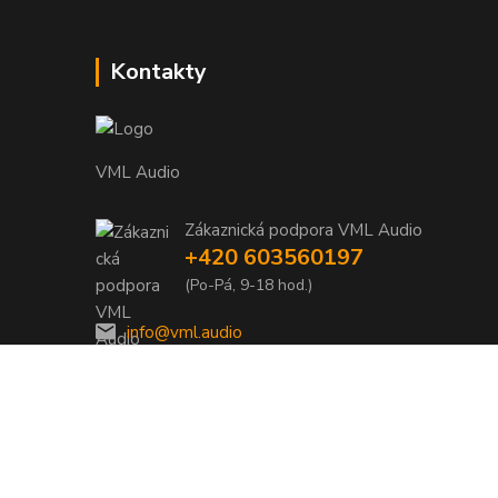
Kontakty
VML Audio
Zákaznická podpora VML Audio
+420 603560197
(Po-Pá, 9-18 hod.)
info@vml.audio