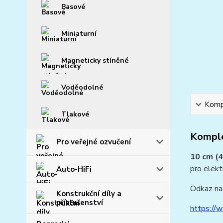
Basové
Miniaturní
Magneticky stíněné
Voděodolné
Kompl
Tlakové
Komple
Pro veřejné ozvučení
10 cm (4
pro elekt
Auto-HiFi
Odkaz na 
Konstrukční díly a
příslušenství
https://