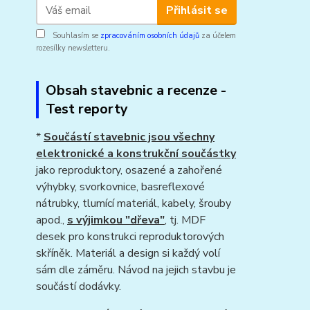
Přihlásit se
Souhlasím se
zpracováním osobních údajů
za účelem
rozesílky newsletteru.
Obsah stavebnic a recenze -
Test reporty
*
Součástí stavebnic jsou všechny
elektronické a konstrukční součástky
jako reproduktory, osazené a zahořené
výhybky, svorkovnice, basreflexové
nátrubky, tlumící materiál, kabely, šrouby
apod.,
s výjimkou "dřeva"
, tj. MDF
desek pro konstrukci reproduktorových
skříněk. Materiál a design si každý volí
sám dle záměru. Návod na jejich stavbu je
součástí dodávky.