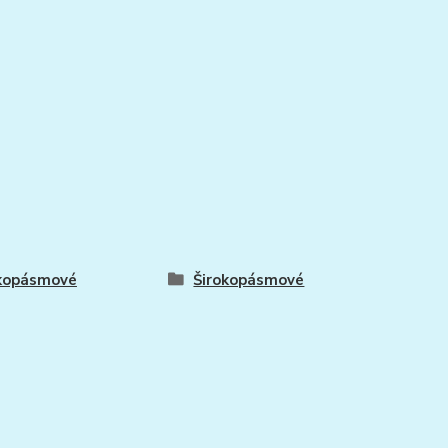
okopásmové
Širokopásmové