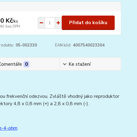
0 Kč
/
ks
Přidat do košíku
 Kč
bez DPH
roduktu:
05-002330
EAN kód:
4007540023304
Komentáře
0
Ke stažení
ou frekvenční odezvou. Zvláště vhodný jako reproduktor
ktory 4,8 x 0,8 mm (+) a 2,8 x 0,8 mm (-).
te-4-ohm