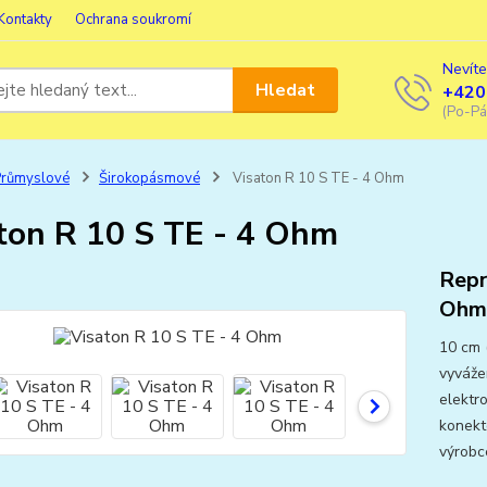
Kontakty
Ochrana soukromí
Nevíte
Hledat
+420
(Po-Pá
Průmyslové
Širokopásmové
Visaton R 10 S TE - 4 Ohm
ton R 10 S TE - 4 Ohm
Repr
Ohm
10 cm 
vyváže
elektro
konekt
výrobc