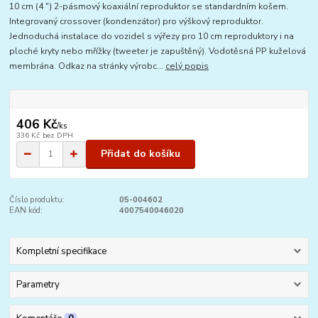
10 cm (4 ") 2-pásmový koaxiální reproduktor se standardním košem.
Integrovaný crossover (kondenzátor) pro výškový reproduktor.
Jednoduchá instalace do vozidel s výřezy pro 10 cm reproduktory i na
ploché kryty nebo mřížky (tweeter je zapuštěný). Vodotěsná PP kuželová
membrána. Odkaz na stránky výrobc...
celý popis
406 Kč
/
ks
336 Kč
bez DPH
Přidat do košíku
Číslo produktu:
05-004602
EAN kód:
4007540046020
Kompletní specifikace
Parametry