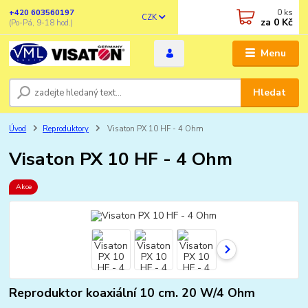
0
ks
+420 603560197
CZK
za
0 Kč
(Po-Pá, 9-18 hod.)
Menu
Hledat
Úvod
Reproduktory
Visaton PX 10 HF - 4 Ohm
Visaton PX 10 HF - 4 Ohm
Akce
Reproduktor koaxiální 10 cm. 20 W/4 Ohm