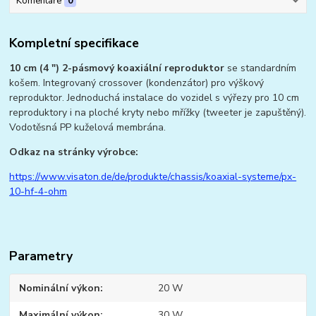
Komentáře
0
Kompletní specifikace
10 cm (4 ") 2-pásmový koaxiální reproduktor
se standardním
košem. Integrovaný crossover (kondenzátor) pro výškový
reproduktor. Jednoduchá instalace do vozidel s výřezy pro 10 cm
reproduktory i na ploché kryty nebo mřížky (tweeter je zapuštěný).
Vodotěsná PP kuželová membrána.
Odkaz na stránky výrobce:
https://www.visaton.de/de/produkte/chassis/koaxial-systeme/px-
10-hf-4-ohm
Parametry
Nominální výkon
20 W
Maximální výkon
30 W