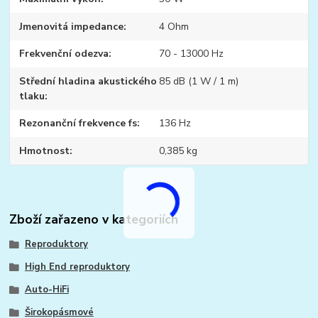
Jmenovitá impedance
4 Ohm
Frekvenční odezva
70 - 13000 Hz
Střední hladina akustického
85 dB (1 W / 1 m)
tlaku
Rezonanční frekvence fs
136 Hz
Hmotnost
0,385 kg
Zboží zařazeno v kategoriích
Reproduktory
High End reproduktory
Auto-HiFi
Širokopásmové