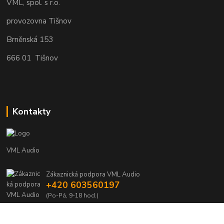
VML, spol. s r.o.
provozovna Tišnov
Brněnská 153
666 01 Tišnov
Kontakty
VML Audio
Zákaznická podpora VML Audio
+420 603560197
(Po-Pá, 9-18 hod.)
info@vml.audio