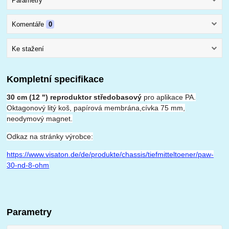
Parametry
Komentáře
0
Ke stažení
Kompletní specifikace
30 cm (12 ") reproduktor středobasový
pro aplikace PA.
Oktagonový litý koš, papírová membrána,cívka 75 mm,
neodymový magnet.
Odkaz na stránky výrobce:
https://www.visaton.de/de/produkte/chassis/tiefmitteltoener/paw-
30-nd-8-ohm
Parametry