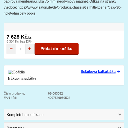
papírová membrána,cívka 75 mm, neodymový magnet. Odkaz na stránky
výrobce: https://www.visaton.de/de/produkte/chassis/tiefmitteltoener/paw-30-
nd-8-ohm
celý popis
7 628 Kč
/
ks
6 304 Kč
bez DPH
Přidat do košíku
Splátková kalkulačka
Nákup na splátky
Číslo produktu:
05-003052
EAN kód:
4007540030524
Kompletní specifikace