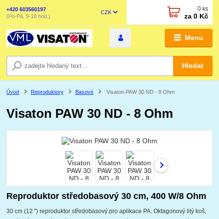
0
ks
+420 603560197
CZK
za
0 Kč
(Po-Pá, 9-18 hod.)
Menu
Hledat
Úvod
Reproduktory
Basové
Visaton PAW 30 ND - 8 Ohm
Visaton PAW 30 ND - 8 Ohm
Reproduktor středobasový 30 cm, 400 W/8 Ohm
30 cm (12 ") reproduktor středobasový pro aplikace PA. Oktagonový litý koš,