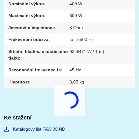
Nominální výkon
400 W
Maximální výkon
600 W
Jmenovitá impedance
8 Ohm
Frekvenční odezva
fu - 5500 Hz
Střední hladina akustického
93 dB (1 W / 1 m)
tlaku
Rezonanční frekvence fs
45 Hz
Hmotnost
3,05 kg
Ke stažení
Katalogový list PAW 30 ND