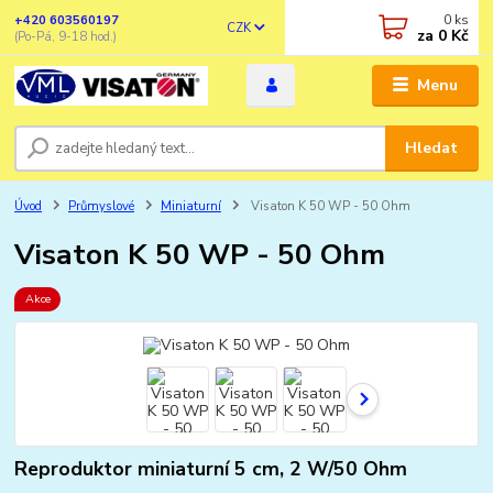
0
ks
+420 603560197
CZK
za
0 Kč
(Po-Pá, 9-18 hod.)
Menu
Hledat
Úvod
Průmyslové
Miniaturní
Visaton K 50 WP - 50 Ohm
Visaton K 50 WP - 50 Ohm
Akce
Reproduktor miniaturní 5 cm, 2 W/50 Ohm