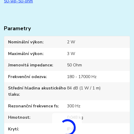
50-wp-50-ohm
Parametry
Nominální výkon
2 W
Maximální výkon
3 W
Jmenovitá impedance
50 Ohm
Frekvenční odezva
180 - 17000 Hz
Střední hladina akustického
84 dB (1 W / 1 m)
tlaku
Rezonanční frekvence fs
300 Hz
Hmotnost
0,048 kg
Krytí
IP 65