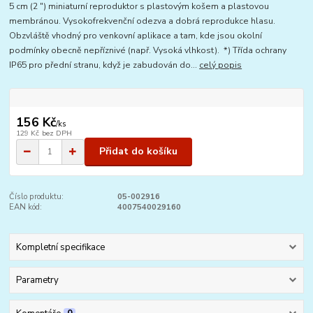
5 cm (2 ") miniaturní reproduktor s plastovým košem a plastovou
membránou. Vysokofrekvenční odezva a dobrá reprodukce hlasu.
Obzvláště vhodný pro venkovní aplikace a tam, kde jsou okolní
podmínky obecně nepříznivé (např. Vysoká vlhkost). *) Třída ochrany
IP65 pro přední stranu, když je zabudován do...
celý popis
156 Kč
/
ks
129 Kč
bez DPH
Přidat do košíku
Číslo produktu:
05-002916
EAN kód:
4007540029160
Kompletní specifikace
Parametry