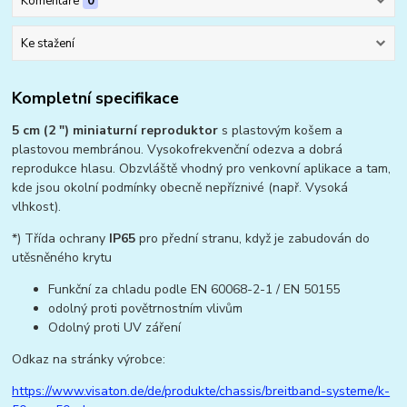
Komentáře
0
Ke stažení
Kompletní specifikace
5 cm (2 ") miniaturní reproduktor
s plastovým košem a
plastovou membránou. Vysokofrekvenční odezva a dobrá
reprodukce hlasu. Obzvláště vhodný pro venkovní aplikace a tam,
kde jsou okolní podmínky obecně nepříznivé (např. Vysoká
vlhkost).
*) Třída ochrany
IP65
pro přední stranu, když je zabudován do
utěsněného krytu
Funkční za chladu podle EN 60068-2-1 / EN 50155
odolný proti povětrnostním vlivům
Odolný proti UV záření
Odkaz na stránky výrobce:
https://www.visaton.de/de/produkte/chassis/breitband-systeme/k-