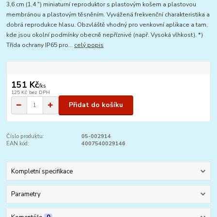
3,6 cm (1,4 ") miniaturní reproduktor s plastovým košem a plastovou
membránou a plastovým těsněním. Vyvážená frekvenční charakteristika a
dobrá reprodukce hlasu. Obzvláště vhodný pro venkovní aplikace a tam,
kde jsou okolní podmínky obecně nepříznivé (např. Vysoká vlhkost). *)
Třída ochrany IP65 pro...
celý popis
151 Kč
/
ks
125 Kč
bez DPH
Přidat do košíku
Číslo produktu:
05-002914
EAN kód:
4007540029146
Kompletní specifikace
Parametry