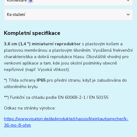
Komentáře
0
Ke stažení
Kompletní specifikace
3,6 cm (1,4 ") miniaturní reproduktor
s plastovým košem a
plastovou membránou a plastovým těsněním. Vyvážená frekvenční
charakteristika a dobrá reprodukce hlasu. Obzvláště vhodný pro
venkovní aplikace a tam, kde jsou okolní podmínky obecně
nepříznivé (např. Vysoká vlhkost).
*) Třída ochrany
IP65
pro přední stranu, když je zabudována do
utěsněného krytu
**) Funkční za chladu podle EN 60068-2-1 / EN 50155
Odkaz na stránky výrobce:
https://www.visaton.de/de/produkte/chassis/kleinlautsprecher/k-
36-mo-8-ohm