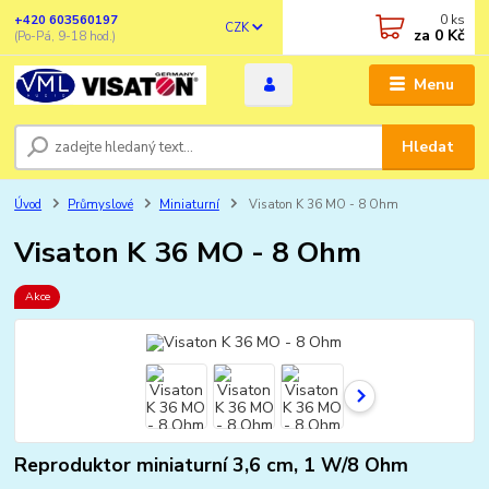
0
ks
+420 603560197
CZK
za
0 Kč
(Po-Pá, 9-18 hod.)
Menu
Hledat
Úvod
Průmyslové
Miniaturní
Visaton K 36 MO - 8 Ohm
Visaton K 36 MO - 8 Ohm
Akce
Reproduktor miniaturní 3,6 cm, 1 W/8 Ohm