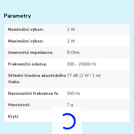
Parametry
Nominální výkon
1 W
Maximální výkon
2 W
Jmenovitá impedance
8 Ohm
Frekvenční odezva
300 - 20000 Hz
Střední hladina akustického
77 dB (1 W / 1 m)
tlaku
Rezonanční frekvence fs
550 Hz
Hmotnost
7 g
Krytí
IP 65