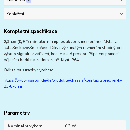
Komentáře
0
Ke stažení
Kompletní specifikace
2,3 cm (0,9 ") miniaturní reproduktor
s membránou Mylar a
kulatým kovovým košem. Díky svým malým rozměrům vhodný pro
výstup signálu v zařízení, kde je malý prostor. Připojení pomocí
pájecích bodů na zadní straně. Krytí
IP64.
Odkaz na stránky výrobce:
https://www.visaton.de/de/produkte/chassis/kleinlautsprecher/k-
23-8-ohm
Parametry
Nominální výkon
0,3 W