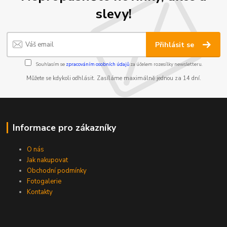
slevy!
Přihlásit se
Souhlasím se
zpracováním osobních údajů
za účelem rozesílky newsletteru.
Můžete se kdykoli odhlásit. Zasíláme maximálně jednou za 14 dní.
Informace pro zákazníky
O nás
Jak nakupovat
Obchodní podmínky
Fotogalerie
Kontakty