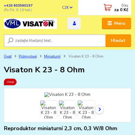
0
ks
+420 603560197
CZK
za
0 Kč
(Po-Pá, 9-18 hod.)
Menu
Hledat
Úvod
Průmyslové
Miniaturní
Visaton K 23 - 8 Ohm
Visaton K 23 - 8 Ohm
Akce
Reproduktor miniaturní 2,3 cm, 0,3 W/8 Ohm