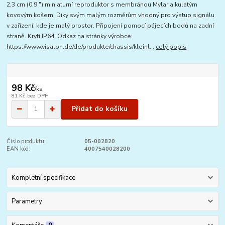
2,3 cm (0,9 ") miniaturní reproduktor s membránou Mylar a kulatým
kovovým košem. Díky svým malým rozměrům vhodný pro výstup signálu
v zařízení, kde je malý prostor. Připojení pomocí pájecích bodů na zadní
straně. Krytí IP64. Odkaz na stránky výrobce:
https://www.visaton.de/de/produkte/chassis/kleinl...
celý popis
98 Kč
/
ks
81 Kč
bez DPH
Přidat do košíku
Číslo produktu:
05-002820
EAN kód:
4007540028200
Kompletní specifikace
Parametry