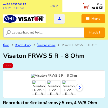
0
ks
+420 603560197
CZK
za
0 Kč
(Po-Pá, 9-18 hod.)
Menu
Hledat
Úvod
Reproduktory
Širokopásmové
Visaton FRWS 5 R - 8 Ohm
Visaton FRWS 5 R - 8 Ohm
Akce
Reproduktor širokopásmový 5 cm, 4 W/8 Ohm