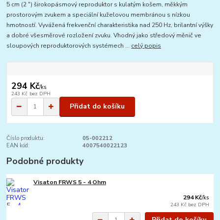
5 cm (2 ") širokopásmový reproduktor s kulatým košem, měkkým
prostorovým zvukem a speciální kuželovou membránou s nízkou
hmotností. Vyvážená frekvenční charakteristika nad 250 Hz, brilantní výšky
a dobré všesměrové rozložení zvuku. Vhodný jako středový měnič ve
sloupových reproduktorových systémech ...
celý popis
294 Kč
/
ks
243 Kč
bez DPH
Přidat do košíku
Číslo produktu:
05-002212
EAN kód:
4007540022123
Podobné produkty
Visaton FRWS 5 - 4 Ohm
294 Kč
/
ks
243 Kč
bez DPH
Přidat do košíku