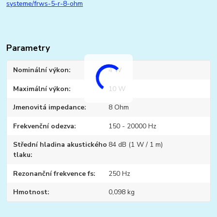
systeme/frws-5-r-8-ohm
Parametry
Nominální výkon
4 W
Maximální výkon
10 W
Jmenovitá impedance
8 Ohm
Frekvenční odezva
150 - 20000 Hz
Střední hladina akustického
84 dB (1 W / 1 m)
tlaku
Rezonanční frekvence fs
250 Hz
Hmotnost
0,098 kg