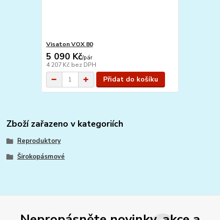
Visaton VOX 80
5 090 Kč
/
pár
4 207 Kč
bez DPH
Přidat do košíku
Zboží zařazeno v kategoriích
Reproduktory
Širokopásmové
Nepropásněte novinky, akce a