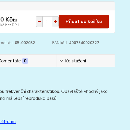
0 Kč
/
ks
Přidat do košíku
 Kč
bez DPH
roduktu:
05-002032
EAN kód:
4007540020327
Komentáře
0
Ke stažení
ou frekvenční charakteristikou. Obzvláště vhodný jako
enci má lepší reprodukci basů.
-n-8-ohm