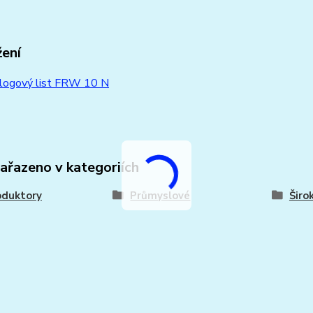
žení
logový list FRW 10 N
zařazeno v kategoriích
oduktory
Průmyslové
Šir