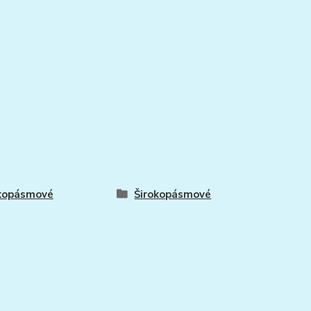
okopásmové
Širokopásmové