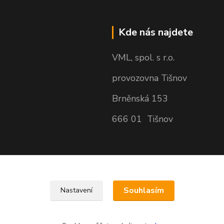
Kde nás najdete
VML, spol. s r.o.
provozovna Tišnov
Brněnská 153
666 01 Tišnov
Souhlasím
Nastavení