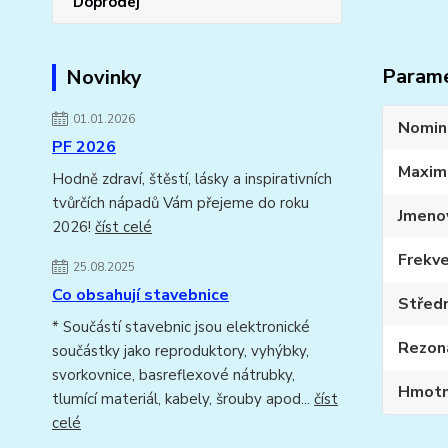
Doprodej
Param
Novinky
01.01.2026
Nomin
PF 2026
Maxim
Hodně zdraví, štěstí, lásky a inspirativních
tvůrčích nápadů Vám přejeme do roku
Jmeno
2026!
číst celé
Frekve
25.08.2025
Co obsahují stavebnice
Středn
* Součástí stavebnic jsou elektronické
Rezona
součástky jako reproduktory, vyhýbky,
svorkovnice, basreflexové nátrubky,
Hmotn
tlumící materiál, kabely, šrouby apod...
číst
celé