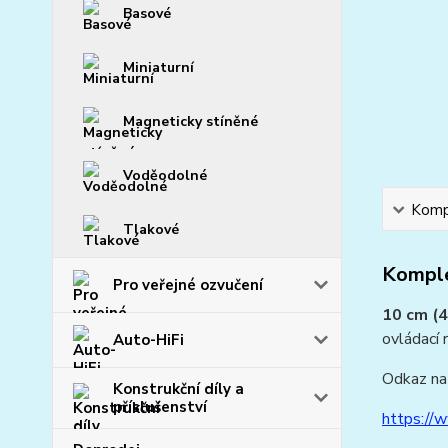
Basové
Miniaturní
Magneticky stíněné
Voděodolné
Kompl
Tlakové
Komple
Pro veřejné ozvučení
10 cm (4
ovládací 
Auto-HiFi
Odkaz na 
Konstrukční díly a
příslušenství
https://