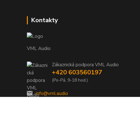
Kontakty
VML Audio
Zákaznická podpora VML Audio
+420 603560197
(Po-Pá, 9-18 hod.)
info@vml.audio