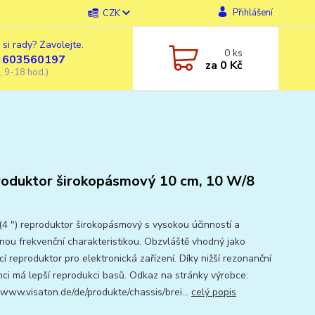
Přihlášení
CZK
 si rady? Zavolejte.
0
ks
 603560197
za
0 Kč
, 9-18 hod.)
oduktor širokopásmový 10 cm, 10 W/8
(4 ") reproduktor širokopásmový s vysokou účinností a
nou frekvenční charakteristikou. Obzvláště vhodný jako
í reproduktor pro elektronická zařízení. Díky nižší rezonanční
nci má lepší reprodukci basů. Odkaz na stránky výrobce:
//www.visaton.de/de/produkte/chassis/brei...
celý popis