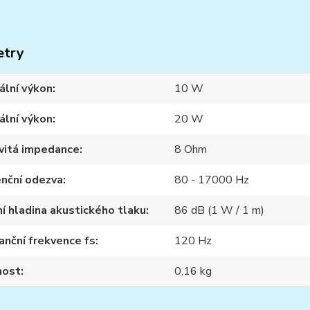
etry
ální výkon
10 W
ální výkon
20 W
vitá impedance
8 Ohm
nční odezva
80 - 17000 Hz
í hladina akustického tlaku
86 dB (1 W / 1 m)
nční frekvence fs
120 Hz
ost
0,16 kg