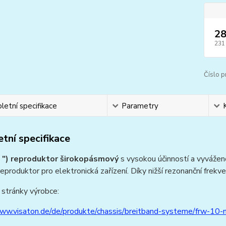
28
231
Číslo p
etní specifikace
Parametry
tní specifikace
 ") reproduktor širokopásmový
s vysokou účinností a vyvážen
reproduktor pro elektronická zařízení. Díky nižší rezonanční frekv
stránky výrobce:
www.visaton.de/de/produkte/chassis/breitband-systeme/frw-10