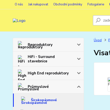
O nás
Jak nakupovat
Obchodní podmínky
Fotogalerie
Úvod
Reproduktory
Visa
HiFi - Surround
stavebnice
High End reproduktory
Průmyslové
Širokopásmové