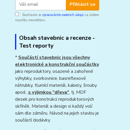
Přihlásit se
Souhlasím se
zpracováním osobních údajů
za účelem
rozesílky newsletteru.
Obsah stavebnic a recenze -
Test reporty
*
Součástí stavebnic jsou všechny
elektronické a konstrukční součástky
jako reproduktory, osazené a zahořené
výhybky, svorkovnice, basreflexové
nátrubky, tlumící materiál, kabely, šrouby
apod.,
s výjimkou "dřeva"
, tj. MDF
desek pro konstrukci reproduktorových
skříněk. Materiál a design si každý volí
sám dle záměru. Návod na jejich stavbu je
součástí dodávky.