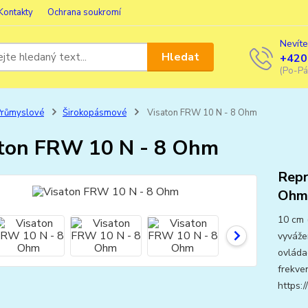
Kontakty
Ochrana soukromí
Nevíte
Hledat
+420
(Po-Pá
Průmyslové
Širokopásmové
Visaton FRW 10 N - 8 Ohm
ton FRW 10 N - 8 Ohm
Repr
Ohm
10 cm 
vyváže
ovládac
frekve
https: