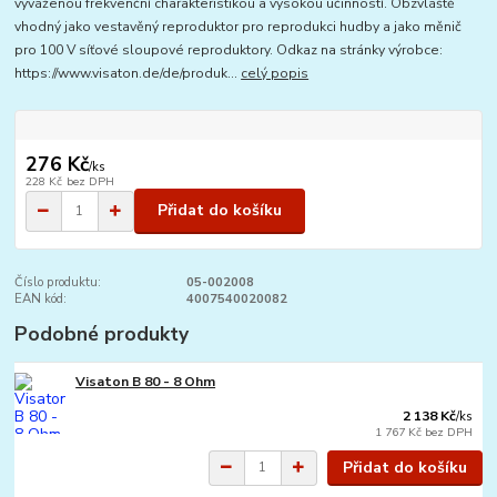
vyváženou frekvenční charakteristikou a vysokou účinností. Obzvláště
vhodný jako vestavěný reproduktor pro reprodukci hudby a jako měnič
pro 100 V síťové sloupové reproduktory. Odkaz na stránky výrobce:
https://www.visaton.de/de/produk...
celý popis
276 Kč
/
ks
228 Kč
bez DPH
Přidat do košíku
Číslo produktu:
05-002008
EAN kód:
4007540020082
Podobné produkty
Visaton B 80 - 8 Ohm
2 138 Kč
/
ks
1 767 Kč
bez DPH
Přidat do košíku