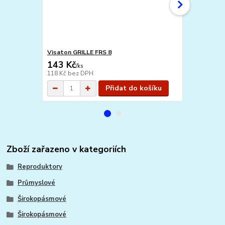
Visaton GRILLE FRS 8
GRILLE 8 ES
143 Kč
170 Kč
/
ks
/
ks
118 Kč
bez DPH
140 Kč
bez 
Přidat do košíku
Zboží zařazeno v kategoriích
Reproduktory
Průmyslové
Širokopásmové
Širokopásmové