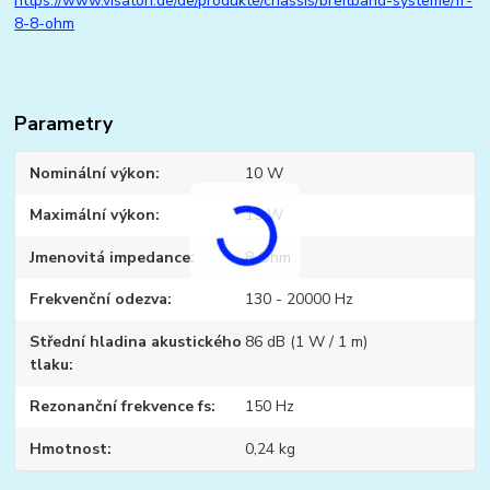
https://www.visaton.de/de/produkte/chassis/breitband-systeme/fr-
8-8-ohm
Parametry
Nominální výkon
10 W
Maximální výkon
15 W
Jmenovitá impedance
8 Ohm
Frekvenční odezva
130 - 20000 Hz
Střední hladina akustického
86 dB (1 W / 1 m)
tlaku
Rezonanční frekvence fs
150 Hz
Hmotnost
0,24 kg