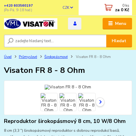
0
ks
+420 603560197
CZK
za
0 Kč
(Po-Pá, 9-18 hod.)
Menu
Hledat
Úvod
Průmyslové
Širokopásmové
Visaton FR 8 - 8 Ohm
Visaton FR 8 - 8 Ohm
Reproduktor širokopásmový 8 cm, 10 W/8 Ohm
8 cm (3,3 ") širokopásmový reproduktor s dobrou reprodukcí basů,