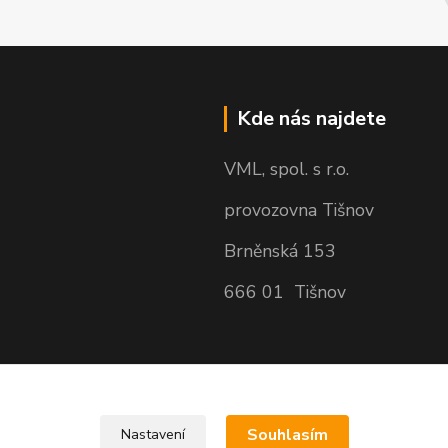
Kde nás najdete
VML, spol. s r.o.
provozovna Tišnov
Brněnská 153
666 01 Tišnov
Souhlasím
Nastavení