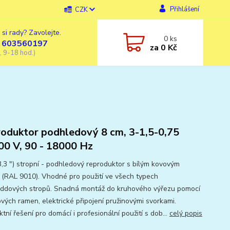
Přihlášení
CZK
 si rady? Zavolejte.
0
ks
 603560197
za
0 Kč
, 9-18 hod.)
oduktor podhledový 8 cm, 3-1,5-0,75
0 V, 90 - 18000 Hz
3,3 ") stropní - podhledový reproduktor s bílým kovovým
 (RAL 9010). Vhodné pro použití ve všech typech
ddových stropů. Snadná montáž do kruhového výřezu pomocí
ových ramen, elektrické připojení pružinovými svorkami.
ní řešení pro domácí i profesionální použití s ​​dob...
celý popis