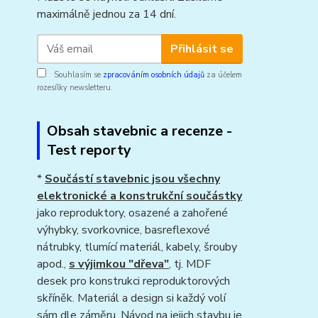
maximálně jednou za 14 dní.
Přihlásit se
Souhlasím se
zpracováním osobních údajů
za účelem
rozesílky newsletteru.
Obsah stavebnic a recenze -
Test reporty
*
Součástí stavebnic jsou všechny
elektronické a konstrukční součástky
jako reproduktory, osazené a zahořené
výhybky, svorkovnice, basreflexové
nátrubky, tlumící materiál, kabely, šrouby
apod.,
s výjimkou "dřeva"
, tj. MDF
desek pro konstrukci reproduktorových
skříněk. Materiál a design si každý volí
sám dle záměru. Návod na jejich stavbu je