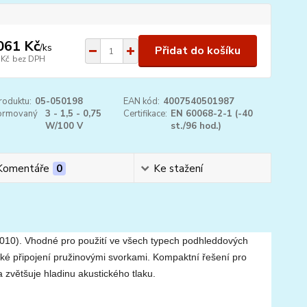
061 Kč
/
ks
Přidat do košíku
 Kč
bez DPH
roduktu:
05-050198
EAN kód:
4007540501987
ormovaný
3 - 1,5 - 0,75
Certifikace:
EN 60068-2-1 (-40
W/100 V
st./96 hod.)
Komentáře
0
Ke stažení
010). Vhodné pro použití ve všech typech podhleddových
é připojení pružinovými svorkami. Kompaktní řešení pro
a zvětšuje hladinu akustického tlaku.