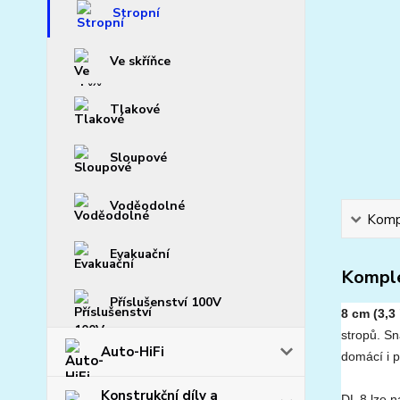
Stropní
Ve skříňce
Tlakové
Sloupové
Voděodolné
Kompl
Evakuační
Komple
Příslušenství 100V
8 cm (3,3
stropů. S
Auto-HiFi
domácí i p
Konstrukční díly a
DL 8 lze n