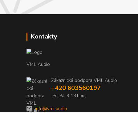
Kontakty
VML Audio
Zákaznická podpora VML Audio
+420 603560197
(Po-Pá, 9-18 hod.)
info@vml.audio