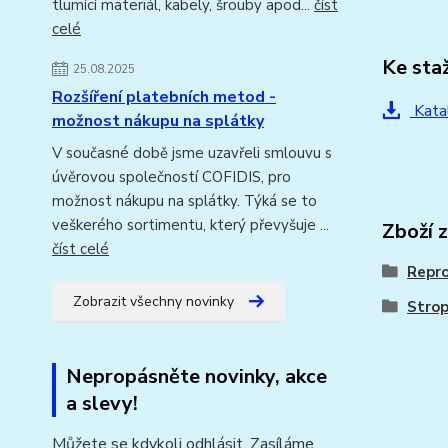
tlumící materiál, kabely, šrouby apod...
číst
celé
Ke sta
25.08.2025
Rozšíření platebních metod -
Katal
možnost nákupu na splátky
V současné době jsme uzavřeli smlouvu s
úvěrovou společností COFIDIS, pro
možnost nákupu na splátky. Týká se to
veškerého sortimentu, který převyšuje ...
Zboží 
číst celé
Repr
Zobrazit všechny novinky
Strop
Nepropásněte novinky, akce
a slevy!
Můžete se kdykoli odhlásit. Zasíláme