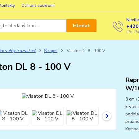
Kontakty
Ochrana soukromí
Nevíte
Hledat
+420
(Po-Pá
ro veřejné ozvučení
Stropní
Visaton DL 8 - 100 V
ton DL 8 - 100 V
Repr
W/10
8 cm (
krytem
podhle
pružin
Kompakt