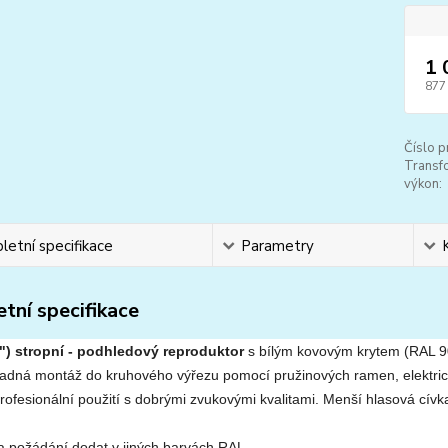
1 
877
Číslo p
Transf
výkon:
etní specifikace
Parametry
tní specifikace
 ") stropní - podhledový reproduktor
s bílým kovovým krytem (RAL 9
nadná montáž do kruhového výřezu pomocí pružinových ramen, elektrick
rofesionální použití s ​​dobrými zvukovými kvalitami. Menší hlasová cívk
a požádání dodat v jiných barvách RAL.