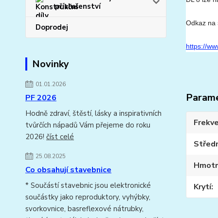
příslušenství
Odkaz na s
Doprodej
https://ww
Novinky
01.01.2026
Param
PF 2026
Hodně zdraví, štěstí, lásky a inspirativních
Frekve
tvůrčích nápadů Vám přejeme do roku
2026!
číst celé
Středn
25.08.2025
Hmotn
Co obsahují stavebnice
* Součástí stavebnic jsou elektronické
Krytí
součástky jako reproduktory, vyhýbky,
svorkovnice, basreflexové nátrubky,