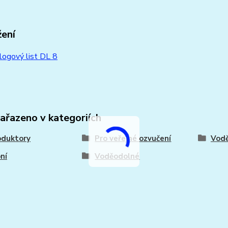
žení
ogový list DL 8
zařazeno v kategoriích
oduktory
Pro veřejné ozvučení
Vod
ní
Voděodolné