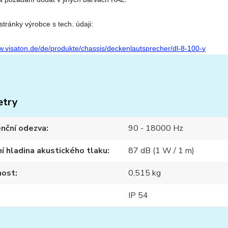
tránky výrobce s tech. údaji:
w.visaton.de/de/produkte/chassis/deckenlautsprecher/dl-8-100-v
etry
nční odezva
90 - 18000 Hz
í hladina akustického tlaku
87 dB (1 W / 1 m)
ost
0,515 kg
IP 54