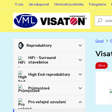
O nás
Jak nakupovat
Obchodní podmínky
Fotogalerie
Úvod
P
Reproduktory
Visa
HiFi - Surround
stavebnice
Akce
High End reproduktory
Průmyslové
Pro veřejné ozvučení