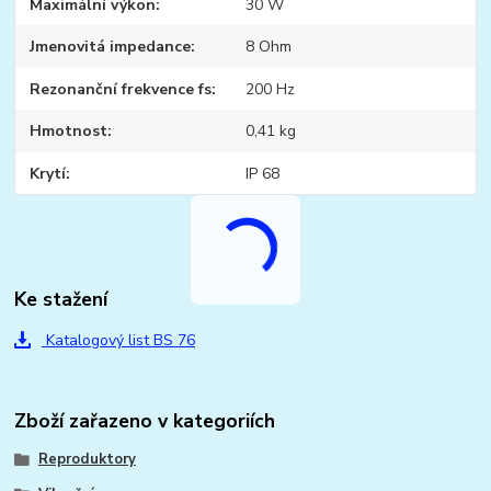
Maximální výkon
30 W
Jmenovitá impedance
8 Ohm
Rezonanční frekvence fs
200 Hz
Hmotnost
0,41 kg
Krytí
IP 68
Ke stažení
Katalogový list BS 76
Zboží zařazeno v kategoriích
Reproduktory