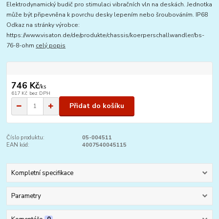
Elektrodynamický budič pro stimulaci vibračních vln na deskách. Jednotka
může být připevněna k povrchu desky lepením nebo šroubováním. IP68
Odkaz na stránky výrobce:
https://www.visaton.de/de/produkte/chassis/koerperschallwandler/bs-
76-8-ohm
celý popis
746 Kč
/
ks
617 Kč
bez DPH
Přidat do košíku
Číslo produktu:
05-004511
EAN kód:
4007540045115
Kompletní specifikace
Parametry