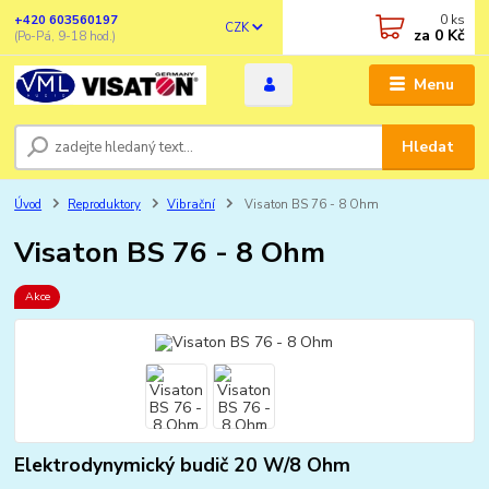
0
ks
+420 603560197
CZK
za
0 Kč
(Po-Pá, 9-18 hod.)
Menu
Hledat
Úvod
Reproduktory
Vibrační
Visaton BS 76 - 8 Ohm
Visaton BS 76 - 8 Ohm
Akce
Elektrodynymický budič 20 W/8 Ohm