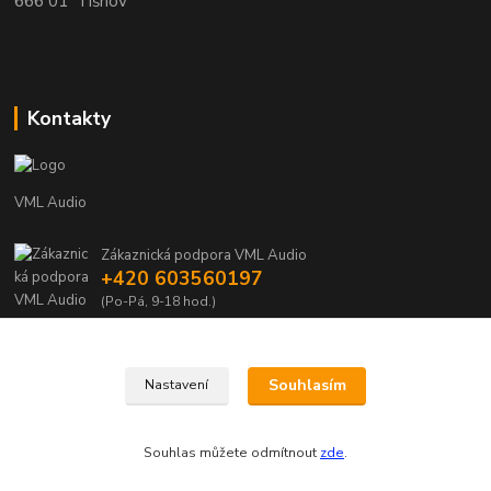
666 01 Tišnov
Kontakty
VML Audio
Zákaznická podpora VML Audio
+420 603560197
(Po-Pá, 9-18 hod.)
info@vml.audio
Souhlasím
Nastavení
Souhlas můžete odmítnout
zde
.