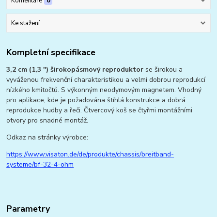
Komentáře
0
Ke stažení
Kompletní specifikace
3,2 cm (1,3 ") širokopásmový reproduktor
se širokou a
vyváženou frekvenční charakteristikou a velmi dobrou reprodukcí
nízkého kmitočtů. S výkonným neodymovým magnetem. Vhodný
pro aplikace, kde je požadována štíhlá konstrukce a dobrá
reprodukce hudby a řeči. Čtvercový koš se čtyřmi montážními
otvory pro snadné montáž.
Odkaz na stránky výrobce:
https://www.visaton.de/de/produkte/chassis/breitband-
systeme/bf-32-4-ohm
Parametry