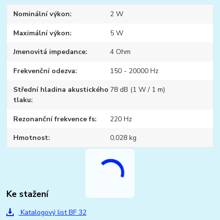
Nominální výkon
2 W
Maximální výkon
5 W
Jmenovitá impedance
4 Ohm
Frekvenční odezva
150 - 20000 Hz
Střední hladina akustického
78 dB (1 W / 1 m)
tlaku
Rezonanční frekvence fs
220 Hz
Hmotnost
0,028 kg
Ke stažení
Katalogový list BF 32