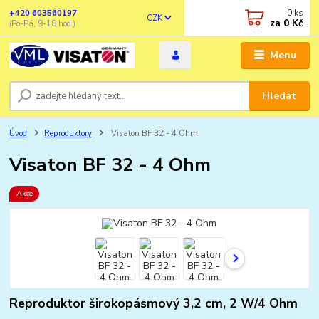
0
ks
+420 603560197
CZK
za
0 Kč
(Po-Pá, 9-18 hod.)
Menu
Hledat
Úvod
Reproduktory
Visaton BF 32 - 4 Ohm
Visaton BF 32 - 4 Ohm
Akce
Reproduktor širokopásmový 3,2 cm, 2 W/4 Ohm