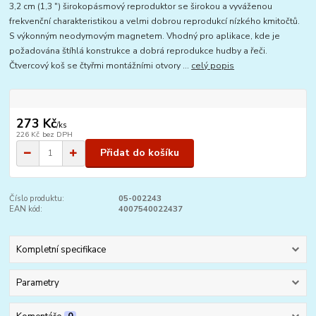
3,2 cm (1,3 ") širokopásmový reproduktor se širokou a vyváženou
frekvenční charakteristikou a velmi dobrou reprodukcí nízkého kmitočtů.
S výkonným neodymovým magnetem. Vhodný pro aplikace, kde je
požadována štíhlá konstrukce a dobrá reprodukce hudby a řeči.
Čtvercový koš se čtyřmi montážními otvory ...
celý popis
273 Kč
/
ks
226 Kč
bez DPH
Přidat do košíku
Číslo produktu:
05-002243
EAN kód:
4007540022437
Kompletní specifikace
Parametry