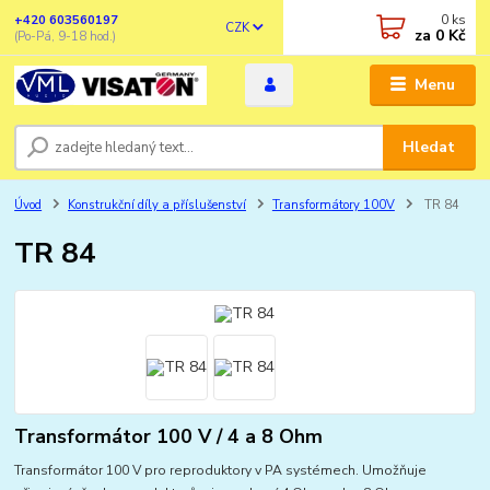
0
ks
+420 603560197
CZK
za
0 Kč
(Po-Pá, 9-18 hod.)
Menu
Hledat
Úvod
Konstrukční díly a příslušenství
Transformátory 100V
TR 84
TR 84
Transformátor 100 V / 4 a 8 Ohm
Transformátor 100 V pro reproduktory v PA systémech. Umožňuje