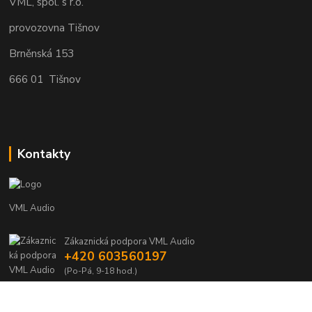
VML, spol. s r.o.
provozovna Tišnov
Brněnská 153
666 01 Tišnov
Kontakty
VML Audio
Zákaznická podpora VML Audio
+420 603560197
(Po-Pá, 9-18 hod.)
info@vml.audio