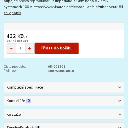
připojení všech reproduktorů s impedancí 4 Ohm nebo 8 Ohm v
systémech 100 V. https://www.visaton.de/de/produkte/ela/zubehoer/tr-84
celý popis
432 Kč
/
ks
357 Kč
bez DPH
Přidat do košíku
Číslo produktu:
05-001801
EAN kód:
4007540018010
Kompletní specifikace
Komentáře
0
Ke stažení
Související zboží
4