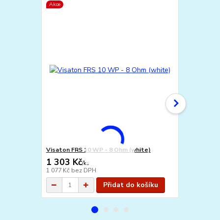
Akce
Akce
Visaton FRS 10 WP - 8 Ohm (white)
Visaton FRS
1 303 Kč
1 303 Kč
/
ks
1 077 Kč
bez DPH
1 077 Kč
bez
Přidat do košíku