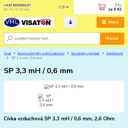
0
ks
+420 603560197
CZK
za
0 Kč
(Po-Pá, 9-18 hod.)
Menu
Hledat
Úvod
Konstrukční díly a příslušenství
Součástky výhybek
Indukčnosti
SP 3,3 mH / 0,6 mm
SP 3,3 mH / 0,6 mm
Cívka vzduchová SP 3,3 mH / 0,6 mm, 2,6 Ohm