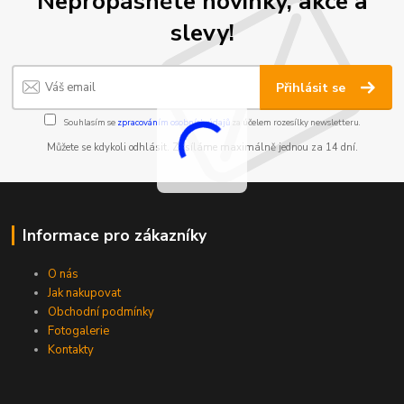
Nepropásněte novinky, akce a
slevy!
Přihlásit se
Souhlasím se
zpracováním osobních údajů
za účelem rozesílky newsletteru.
Můžete se kdykoli odhlásit. Zasíláme maximálně jednou za 14 dní.
Informace pro zákazníky
O nás
Jak nakupovat
Obchodní podmínky
Fotogalerie
Kontakty