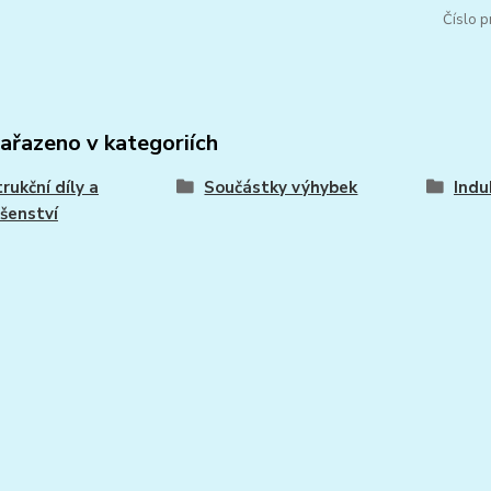
Číslo p
zařazeno v kategoriích
rukční díly a
Součástky výhybek
Indu
ušenství