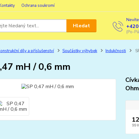
Kontakty
Ochrana soukromí
Nevíte
Hledat
+420
(Po-Pá
onstrukční díly a příslušenství
Součástky výhybek
Indukčnosti
SP
,47 mH / 0,6 mm
Cívk
Ohm
12
99 