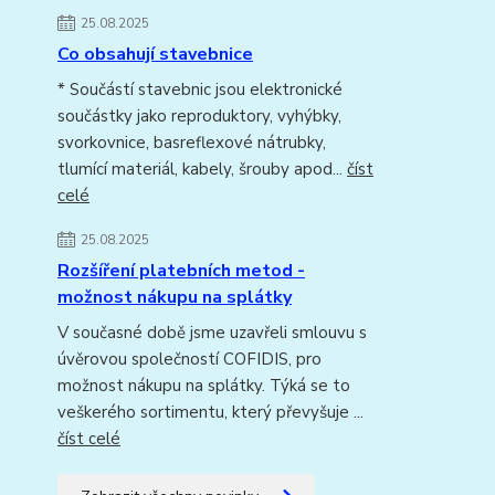
25.08.2025
Co obsahují stavebnice
* Součástí stavebnic jsou elektronické
součástky jako reproduktory, vyhýbky,
svorkovnice, basreflexové nátrubky,
tlumící materiál, kabely, šrouby apod...
číst
celé
25.08.2025
Rozšíření platebních metod -
možnost nákupu na splátky
V současné době jsme uzavřeli smlouvu s
úvěrovou společností COFIDIS, pro
možnost nákupu na splátky. Týká se to
veškerého sortimentu, který převyšuje ...
číst celé