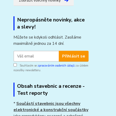
Zobrazit všechny novinky
Nepropásněte novinky, akce
a slevy!
Můžete se kdykoli odhlásit. Zasíláme
maximálně jednou za 14 dní.
Přihlásit se
Souhlasím se
zpracováním osobních údajů
za účelem
rozesílky newsletteru.
Obsah stavebnic a recenze -
Test reporty
*
Součástí stavebnic jsou všechny
elektronické a konstrukční součástky