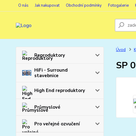
O nás
Jak nakupovat
Obchodní podmínky
Fotogalerie
Úvod
K
Reproduktory
SP 0
HiFi - Surround
stavebnice
High End reproduktory
Průmyslové
Pro veřejné ozvučení