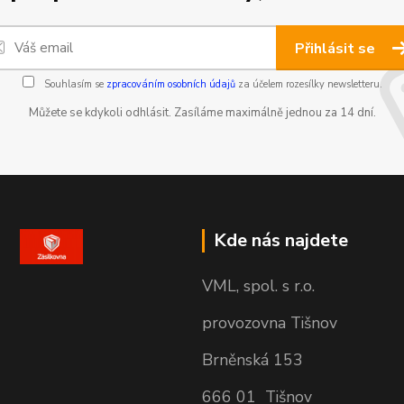
Přihlásit se
Souhlasím se
zpracováním osobních údajů
za účelem rozesílky newsletteru.
Můžete se kdykoli odhlásit. Zasíláme maximálně jednou za 14 dní.
Kde nás najdete
VML, spol. s r.o.
provozovna Tišnov
Brněnská 153
666 01 Tišnov