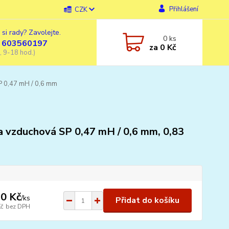
Přihlášení
CZK
 si rady? Zavolejte.
0
ks
 603560197
za
0 Kč
, 9-18 hod.)
 0,47 mH / 0,6 mm
a vzduchová SP 0,47 mH / 0,6 mm, 0,83
0 Kč
/
ks
Přidat do košíku
Kč
bez DPH