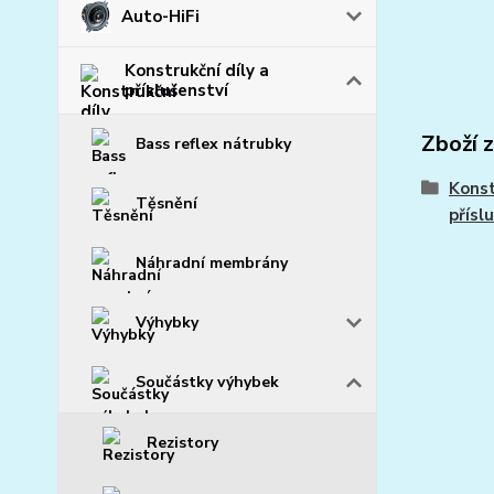
Auto-HiFi
Konstrukční díly a
příslušenství
Zboží 
Bass reflex nátrubky
Konst
Těsnění
přísl
Náhradní membrány
Výhybky
Součástky výhybek
Rezistory