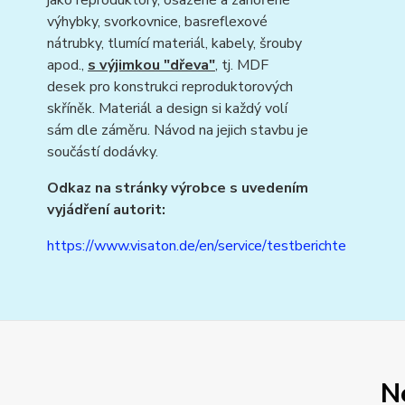
jako reproduktory, osazené a zahořené
výhybky, svorkovnice, basreflexové
nátrubky, tlumící materiál, kabely, šrouby
apod.,
s výjimkou "dřeva"
, tj. MDF
desek pro konstrukci reproduktorových
skříněk. Materiál a design si každý volí
sám dle záměru. Návod na jejich stavbu je
součástí dodávky.
Odkaz na stránky výrobce s uvedením
vyjádření autorit:
https://www.visaton.de/en/service/testberichte
N