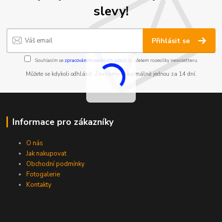
slevy!
Přihlásit se
Souhlasím se
zpracováním osobních údajů
za účelem rozesílky newsletteru.
Můžete se kdykoli odhlásit. Zasíláme maximálně jednou za 14 dní.
Informace pro zákazníky
O nás
Jak nakupovat
Obchodní podmínky
Fotogalerie
Kontakty