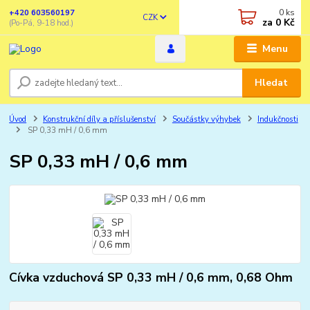
0
ks
+420 603560197
CZK
za
0 Kč
(Po-Pá, 9-18 hod.)
Menu
Hledat
Úvod
Konstrukční díly a příslušenství
Součástky výhybek
Indukčnosti
SP 0,33 mH / 0,6 mm
SP 0,33 mH / 0,6 mm
Cívka vzduchová SP 0,33 mH / 0,6 mm, 0,68 Ohm