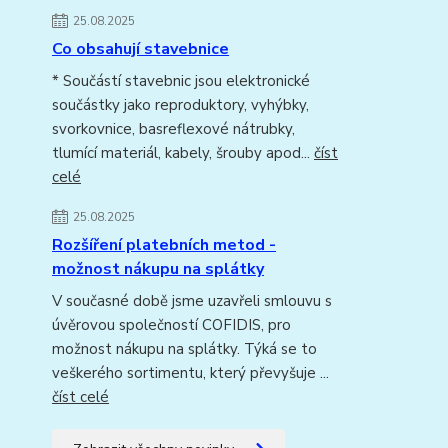
25.08.2025
Co obsahují stavebnice
* Součástí stavebnic jsou elektronické
součástky jako reproduktory, vyhýbky,
svorkovnice, basreflexové nátrubky,
tlumící materiál, kabely, šrouby apod...
číst
celé
25.08.2025
Rozšíření platebních metod -
možnost nákupu na splátky
V současné době jsme uzavřeli smlouvu s
úvěrovou společností COFIDIS, pro
možnost nákupu na splátky. Týká se to
veškerého sortimentu, který převyšuje ...
číst celé