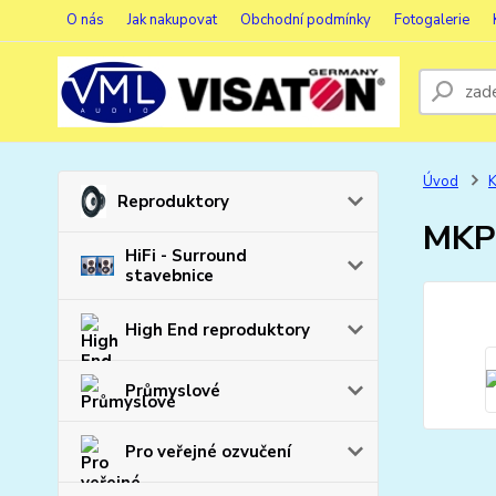
O nás
Jak nakupovat
Obchodní podmínky
Fotogalerie
Úvod
K
Reproduktory
MKP 
HiFi - Surround
stavebnice
High End reproduktory
Průmyslové
Pro veřejné ozvučení