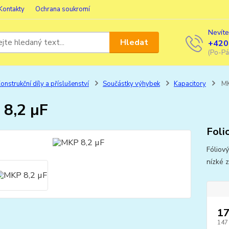
Kontakty
Ochrana soukromí
Nevíte
Hledat
+420
(Po-Pá
onstrukční díly a příslušenství
Součástky výhybek
Kapacitory
MK
8,2 µF
Foli
Fóliov
nízké 
17
147