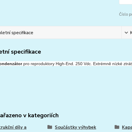
Číslo p
etní specifikace
tní specifikace
kondenzátor
pro reproduktory High-End.
250 Vdc.
Extrémně nízké ztrát
zařazeno v kategoriích
rukční díly a
Součástky výhybek
Kapa