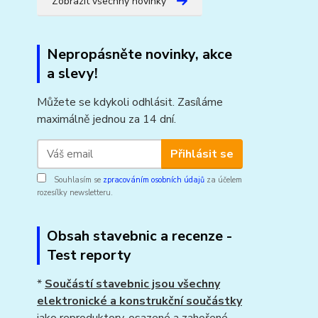
Zobrazit všechny novinky
Nepropásněte novinky, akce
a slevy!
Můžete se kdykoli odhlásit. Zasíláme
maximálně jednou za 14 dní.
Přihlásit se
Souhlasím se
zpracováním osobních údajů
za účelem
rozesílky newsletteru.
Obsah stavebnic a recenze -
Test reporty
*
Součástí stavebnic jsou všechny
elektronické a konstrukční součástky