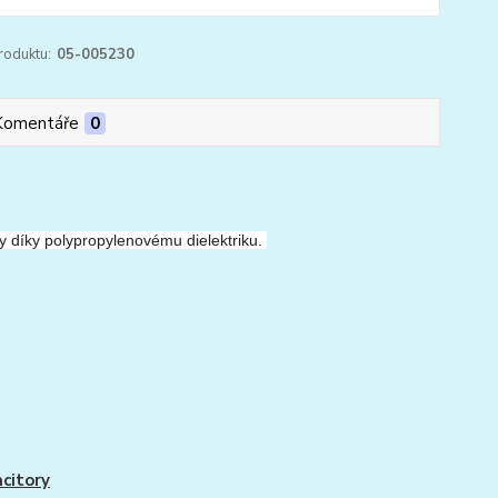
roduktu:
05-005230
Komentáře
0
y díky polypropylenovému dielektriku.
citory