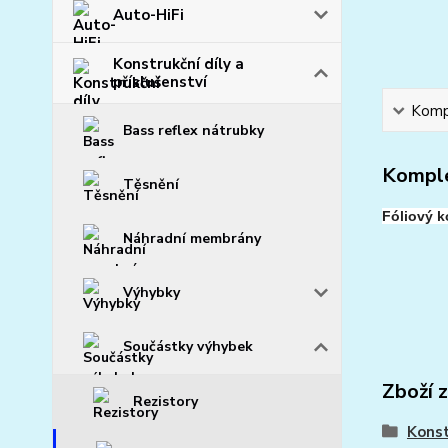
Auto-HiFi
Konstrukční díly a
příslušenství
Kompl
Bass reflex nátrubky
Komple
Těsnění
Fóliový 
Náhradní membrány
Výhybky
Součástky výhybek
Zboží 
Rezistory
Konst