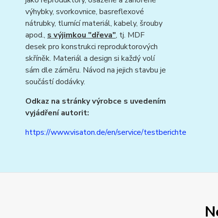
jako reproduktory, osazené a zahořené
výhybky, svorkovnice, basreflexové
nátrubky, tlumící materiál, kabely, šrouby
apod.,
s výjimkou "dřeva"
, tj. MDF
desek pro konstrukci reproduktorových
skříněk. Materiál a design si každý volí
sám dle záměru. Návod na jejich stavbu je
součástí dodávky.
Odkaz na stránky výrobce s uvedením
vyjádření autorit:
https://www.visaton.de/en/service/testberichte
N