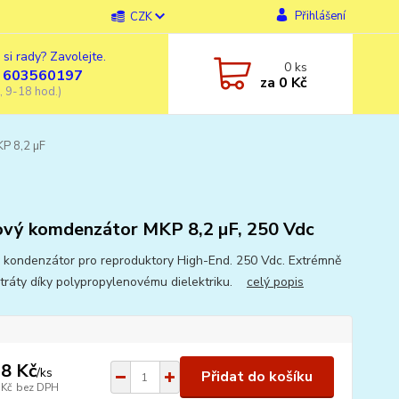
Přihlášení
CZK
 si rady? Zavolejte.
0
ks
 603560197
za
0 Kč
, 9-18 hod.)
P 8,2 µF
ový komdenzátor MKP 8,2 µF, 250 Vdc
ý kondenzátor pro reproduktory High-End. 250 Vdc. Extrémně
ztráty díky polypropylenovému dielektriku.
celý popis
8 Kč
/
ks
Přidat do košíku
 Kč
bez DPH