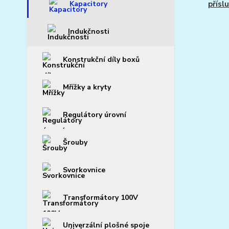
Kapacitory
přísl
Indukčnosti
Konstrukční díly boxů
Mřížky a kryty
Regulátory úrovní
Šrouby
Svorkovnice
Transformátory 100V
Univerzální plošné spoje