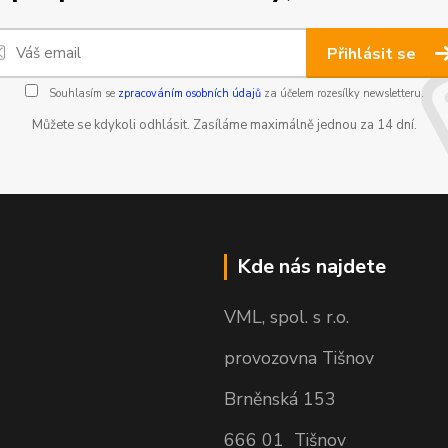
Přihlásit se
Souhlasím se
zpracováním osobních údajů
za účelem rozesílky newsletteru.
Můžete se kdykoli odhlásit. Zasíláme maximálně jednou za 14 dní.
Kde nás najdete
VML, spol. s r.o.
provozovna Tišnov
Brněnská 153
666 01 Tišnov