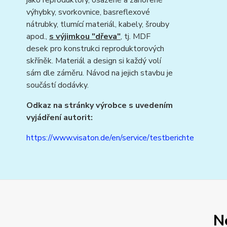
jako reproduktory, osazené a zahořené
výhybky, svorkovnice, basreflexové
nátrubky, tlumící materiál, kabely, šrouby
apod.,
s výjimkou "dřeva"
, tj. MDF
desek pro konstrukci reproduktorových
skříněk. Materiál a design si každý volí
sám dle záměru. Návod na jejich stavbu je
součástí dodávky.
Odkaz na stránky výrobce s uvedením
vyjádření autorit:
https://www.visaton.de/en/service/testberichte
N