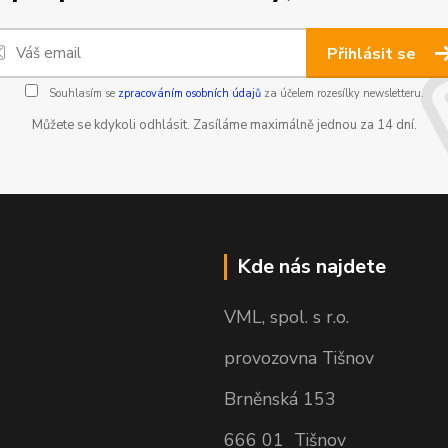
Přihlásit se
Souhlasím se
zpracováním osobních údajů
za účelem rozesílky newsletteru.
Můžete se kdykoli odhlásit. Zasíláme maximálně jednou za 14 dní.
Kde nás najdete
VML, spol. s r.o.
provozovna Tišnov
Brněnská 153
666 01 Tišnov