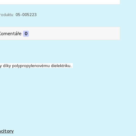
roduktu:
05-005223
Komentáře
0
y díky polypropylenovému dielektriku.
citory