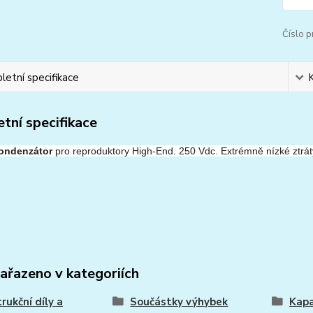
Číslo p
etní specifikace
tní specifikace
kondenzátor
pro reproduktory High-End.
250 Vdc.
Extrémně nízké ztrát
zařazeno v kategoriích
rukční díly a
Součástky výhybek
Kapa