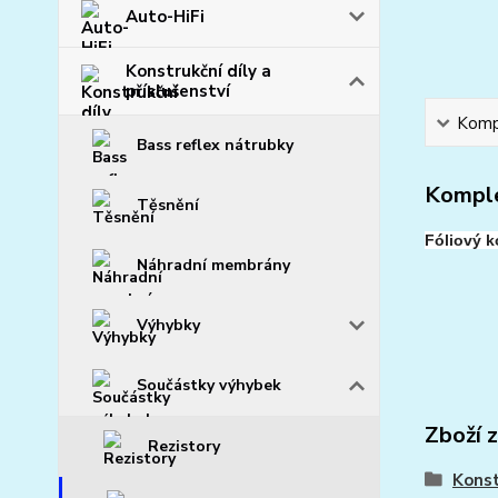
Auto-HiFi
Konstrukční díly a
příslušenství
Kompl
Bass reflex nátrubky
Komple
Těsnění
Fóliový 
Náhradní membrány
Výhybky
Součástky výhybek
Zboží 
Rezistory
Konst