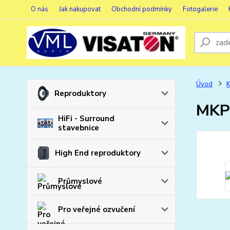
O nás
Jak nakupovat
Obchodní podmínky
Fotogalerie
Úvod
K
Reproduktory
MKP 
HiFi - Surround
stavebnice
High End reproduktory
Průmyslové
Pro veřejné ozvučení