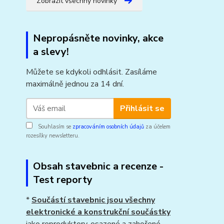
Zobrazit všechny novinky
Nepropásněte novinky, akce
a slevy!
Můžete se kdykoli odhlásit. Zasíláme
maximálně jednou za 14 dní.
Přihlásit se
Souhlasím se
zpracováním osobních údajů
za účelem
rozesílky newsletteru.
Obsah stavebnic a recenze -
Test reporty
*
Součástí stavebnic jsou všechny
elektronické a konstrukční součástky