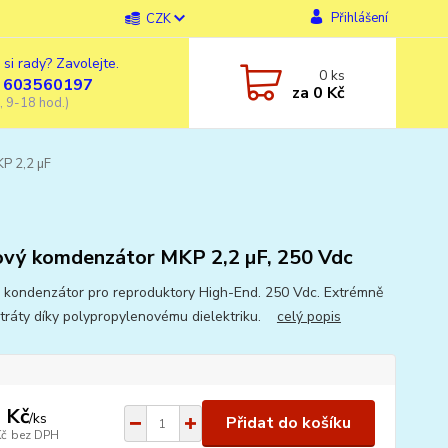
Přihlášení
CZK
 si rady? Zavolejte.
0
ks
 603560197
za
0 Kč
, 9-18 hod.)
P 2,2 µF
ový komdenzátor MKP 2,2 µF, 250 Vdc
ý kondenzátor pro reproduktory High-End. 250 Vdc. Extrémně
ztráty díky polypropylenovému dielektriku.
celý popis
 Kč
/
ks
Přidat do košíku
Kč
bez DPH