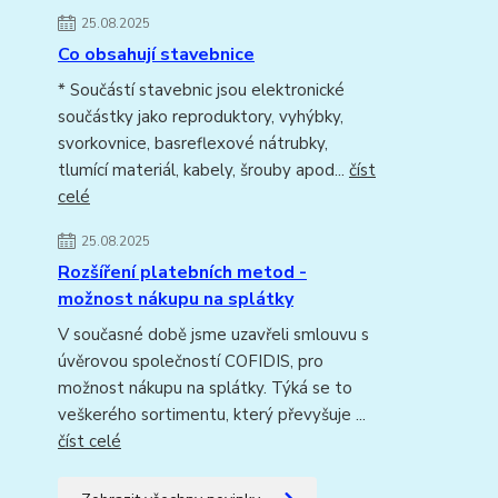
25.08.2025
Co obsahují stavebnice
* Součástí stavebnic jsou elektronické
součástky jako reproduktory, vyhýbky,
svorkovnice, basreflexové nátrubky,
tlumící materiál, kabely, šrouby apod...
číst
celé
25.08.2025
Rozšíření platebních metod -
možnost nákupu na splátky
V současné době jsme uzavřeli smlouvu s
úvěrovou společností COFIDIS, pro
možnost nákupu na splátky. Týká se to
veškerého sortimentu, který převyšuje ...
číst celé