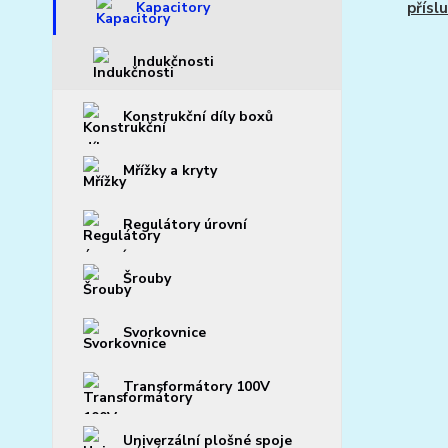
Kapacitory
přísl
Indukčnosti
Konstrukční díly boxů
Mřížky a kryty
Regulátory úrovní
Šrouby
Svorkovnice
Transformátory 100V
Univerzální plošné spoje