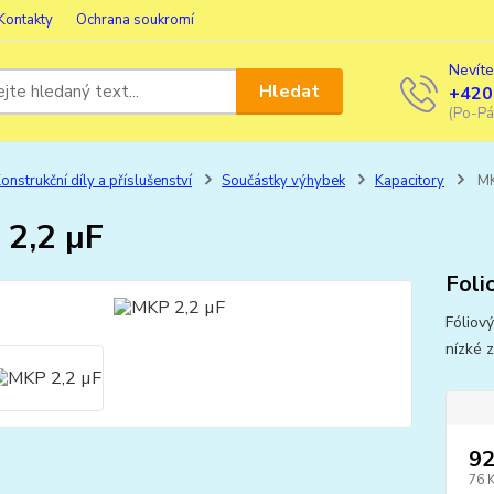
Kontakty
Ochrana soukromí
Nevíte
Hledat
+420
(Po-Pá
onstrukční díly a příslušenství
Součástky výhybek
Kapacitory
MK
2,2 µF
Foli
Fóliov
nízké 
92
76 