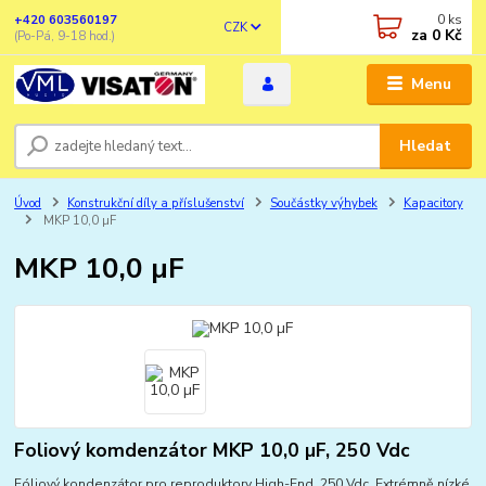
0
ks
+420 603560197
CZK
za
0 Kč
(Po-Pá, 9-18 hod.)
Menu
Hledat
Úvod
Konstrukční díly a příslušenství
Součástky výhybek
Kapacitory
MKP 10,0 µF
MKP 10,0 µF
Foliový komdenzátor MKP 10,0 µF, 250 Vdc
Fóliový kondenzátor pro reproduktory High-End. 250 Vdc. Extrémně nízké